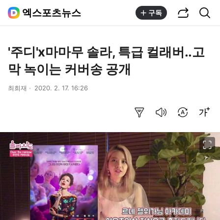
공유하기
통합검색
엑스포츠뉴스
구독
'주디'x마마무 솔라, 특급 컬래버..고
막 녹이는 커버송 공개
최희재
2020. 2. 17. 16:26
요약보기
음성으로 듣기
번역 설정
글씨크기 조절하기
이미지 크게 보기