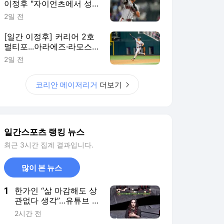
이정후 "자이언츠에서 성공
하고 싶다"
2일 전
[일간 이정후] 커리어 2호
멀티포...아라에즈·라모스
떠난 날, SF 공격 주도
2일 전
코리안 메이저리거
더보기
일간스포츠 랭킹 뉴스
최근 3시간 집계 결과입니다.
많이 본 뉴스
1
한가인 “삶 마감해도 상
관없다 생각”…유튜브 시
작 이유
2시간 전