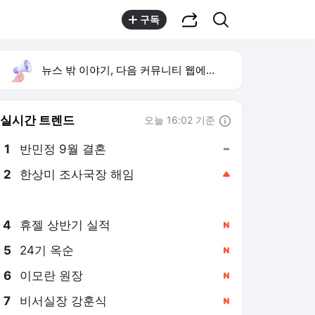
공유하기
검색
구독
뉴스 밖 이야기, 다음 커뮤니티 웹에서 보기
실시간 트렌드
오늘 16:02 기준
툴팁보기
1
반민정 9월 결혼
,유지
2
한상미 조사국장 해임
,상승
3
방은희 어머니 고독사
,신규
4
휴젤 상반기 실적
,신규
5
24기 옥순
,신규
6
이모란 원장
,신규
7
비서실장 강훈식
,신규