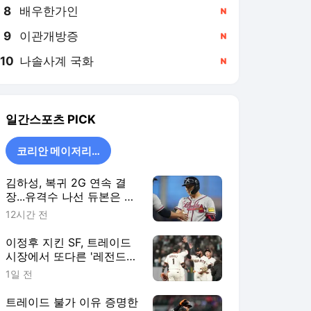
8
배우한가인
,신규
9
이관개방증
,신규
10
나솔사계 국화
,신규
일간스포츠
PICK
코리안 메이저리거
김하성, 복귀 2G 연속 결
장...유격수 나선 듀본은 2
안타·ATL 6연승
12시간 전
이정후 지킨 SF, 트레이드
시장에서 또다른 '레전드
주니어' 품었다
1일 전
트레이드 불가 이유 증명한