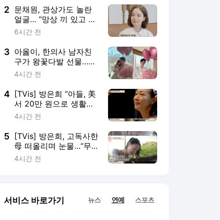
2
문채원, 관상가도 놀란
얼굴… “망상 끼 있고 욕
망 커”
6시간 전
3
아옳이, 한의사 남자친
구가 왕꽃다발 선물…
“프로포즈는 아냐” [IS하
4시간 전
이컷]
4
[TVis] 방은희 “아들, 美
서 20만 원으로 생활…
자투리 고기 먹는다고”
4시간 전
눈물 (특종세상)
5
[TVis] 방은희, 고독사한
母 떠올리며 눈물…“무
심한 딸 용서해 달라”
4시간 전
(특종세상)
서비스 바로가기
뉴스
연예
스포츠