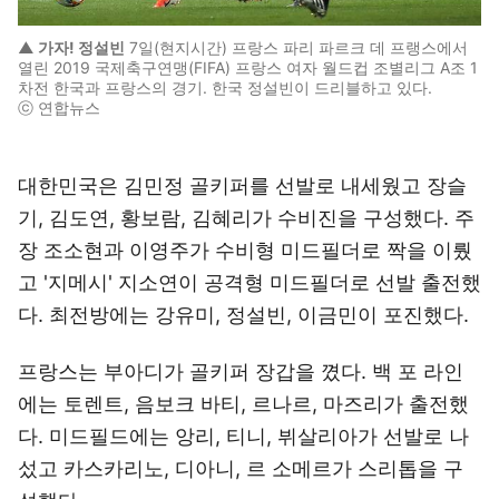
▲ 가자! 정설빈
7일(현지시간) 프랑스 파리 파르크 데 프랭스에서
열린 2019 국제축구연맹(FIFA) 프랑스 여자 월드컵 조별리그 A조 1
차전 한국과 프랑스의 경기. 한국 정설빈이 드리블하고 있다.
ⓒ 연합뉴스
대한민국은 김민정 골키퍼를 선발로 내세웠고 장슬
기, 김도연, 황보람, 김혜리가 수비진을 구성했다. 주
장 조소현과 이영주가 수비형 미드필더로 짝을 이뤘
고 '지메시' 지소연이 공격형 미드필더로 선발 출전했
다. 최전방에는 강유미, 정설빈, 이금민이 포진했다.
프랑스는 부아디가 골키퍼 장갑을 꼈다. 백 포 라인
에는 토렌트, 음보크 바티, 르나르, 마즈리가 출전했
다. 미드필드에는 앙리, 티니, 뷔살리아가 선발로 나
섰고 카스카리노, 디아니, 르 소메르가 스리톱을 구