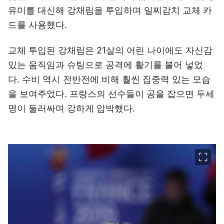
유미를 대신해 강채림을 투입하며 일찌감치 교체 카
드를 사용했다.
교체 투입된 강채림은 21살의 어린 나이에도 자신감
있는 움직임과 슈팅으로 공격에 활기를 불어 넣었
다. 수비 역시 전반전에 비해 훨씬 집중력 있는 모습
을 보여주었다. 프랑스의 선수들이 공을 잡으면 두세
명이 둘러싸며 강하게 압박했다.
이미지 크게 보기