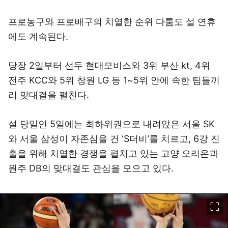
프로농구와 프로배구의 치열한 순위 다툼도 설 연휴
에도 계속된다.
당장 2일부터 선두 현대모비스와 3위 부산 kt, 4위
전주 KCC와 5위 창원 LG 등 1~5위 안에 속한 팀들끼
리 맞대결을 펼친다.
설 당일인 5일에는 최하위권으로 내려앉은 서울 SK
와 서울 삼성이 자존심을 건 ‘S더비’를 치르고, 6강 진
출을 위해 치열한 경쟁을 펼치고 있는 고양 오리온과
원주 DB의 맞대결도 관심을 모으고 있다.
이미지 크게 보기