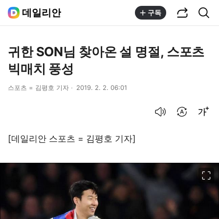
공유하기
통합검색
데일리안
구독
귀한 SON님 찾아온 설 명절, 스포츠
빅매치 풍성
스포츠 = 김평호 기자
2019. 2. 2. 06:01
음성으로 듣기
번역 설정
글씨크기 조절하기
[데일리안 스포츠 = 김평호 기자]
이미지 크게 보기