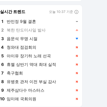
8
유병호 관저 이전 부실 감사
,신규
9
제주삼다수 마스터스
,신규
10
임미애 국회의원
,신규
아시아경제
PICK
폴폴뉴스
주末머니
[폴폴뉴스]李대통령 지지
율 취임후 최저 45.9%…'부
정평가, 긍정평가 앞서'
3일 전
[폴폴뉴스] 李대통령 지지
율 '취임 이래 최저' 53%…
민주 40%·국힘 21%
2026. 7. 30.
[폴폴뉴스]이 대통령 지지