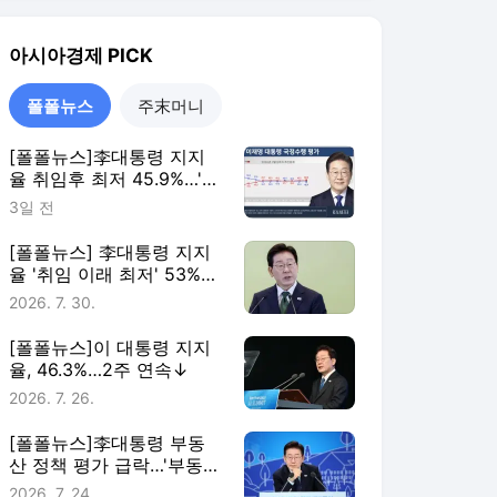
율, 46.3%…2주 연속↓
2026. 7. 26.
[폴폴뉴스]李대통령 부동
산 정책 평가 급락…'부동산
정책 잘한다' 3월 51%→ 7
2026. 7. 24.
월 26%
폴폴뉴스
더보기
아시아경제 랭킹 뉴스
최근 3시간 집계 결과입니다.
많이 본 뉴스
탐독한 뉴스
1
'167만원→117만원' SK
하이닉스 '하한가' 충
격…프리마켓 시초가 논
4시간 전
란