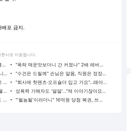
 재배포 금지.
언론사로 이동합니다.
"선수 가슴이 갑자기 커졌다" 여자 사이클서 제기된 '브라 패드' 의혹
"폭락 매운맛보더니 간 커졌나" 2배 레버리지 막자 3배 짜리로 날아간 개미들
"해운대인데 뭐 어때" "그래도 마트는 아니지" 점점 뜨거워지는 '비키니 논쟁'
"수건은 드릴께" 손님은 알몸, 직원은 정장…美 식당이 꺼낸 '파격 생존법'
"내 딸보다도 어린데" 편의점에서 침 뱉고 욕설한 10대…경찰은 "미성년이라 처벌 어렵다"
"회사에 핫팬츠·오프숄더 입고 가요"…때아닌 출근 복장 논쟁에 '시끌'
"한국산 찝찝해, 그냥 버려라" 기껏 구호물품 보냈더니…日 누리꾼 '막말'
성폭력 가해자도 '덜덜'…"제 이야기잖아요" 피해자 체험하자 달라졌다 [르포]
조회수 2580만 '바나나킥 아기'에 농심도 '심쿵'…키보다 큰 대형 바나나킥 전달
"'될놈될'이라더니" 16억원 당첨 복권, 쓰레기차 2시간 뒤져 찾은 사연