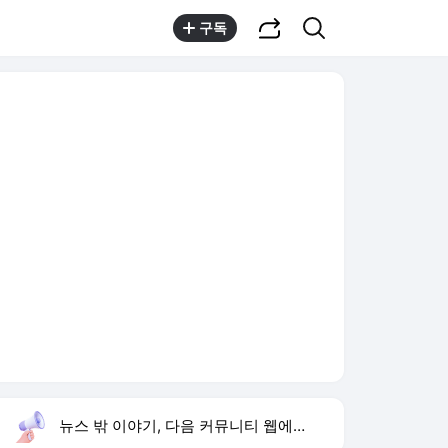
공유하기
검색
구독
뉴스 밖 이야기, 다음 커뮤니티 웹에서 보기
실시간 트렌드
오늘 10:37 기준
툴팁보기
1
반민정 9월 결혼
,유지
2
북한 탄도미사일 발사
,상승
3
음문석 무명 시절
,하락
4
청와대 점검회의
,신규
5
아이유 장기하 노래 선곡
,신규
6
휴젤 상반기 역대 최대 실적
,신규
7
축구협회
,신규