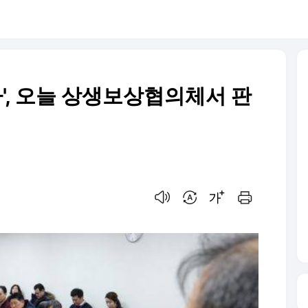
사', 오늘 상생보상협의체서 판
음성으로 듣기
번역 설정
글씨크기 조절하기
인쇄하기