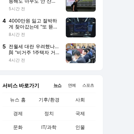
뉴스 홈
기후/환경
사회
경제
정치
국제
문화
IT/과학
인물
지식/칼럼
연재
배열설명서