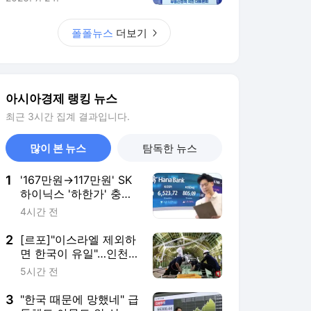
2
[르포]"이스라엘 제외하
면 한국이 유일"…인천
공항, '224조' 항공
5시간 전
MRO 거점 도약
3
"한국 때문에 망했네" 급
등해도 아무도 안 산
다…코스피 따라 출렁이
5시간 전
는 日증시
4
4000만원 잃고 절박하
게 찾아갔는데 "또 뜯겼
다"…악랄해진 리딩방
8시간 전
사기[장밋'빚'투자]②
5
전월세 대란 우려했나…
與 "비거주 1주택자 거
주 요건 완화 검토"
4시간 전
서비스 바로가기
뉴스
연예
스포츠