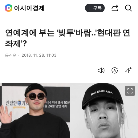
공유하기
통합검색
아시아경제
구독
연예계에 부는 '빚투'바람..'현대판 연
좌제'?
윤신원
2018. 11. 28. 11:03
음성으로 듣기
번역 설정
글씨크기 조절하기
이미지 크게 보기