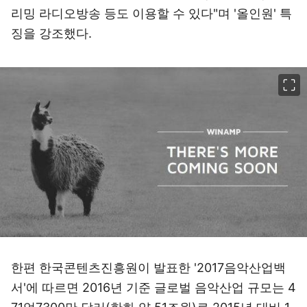
리밍 라디오방송 등도 이용할 수 있다"며 '올인원' 특
징을 강조했다.
이미지 크게 보기
한편 한국콘텐츠진흥원이 발표한 '2017음악산업백
서'에 따르면 2016년 기준 글로벌 음악산업 규모는 4