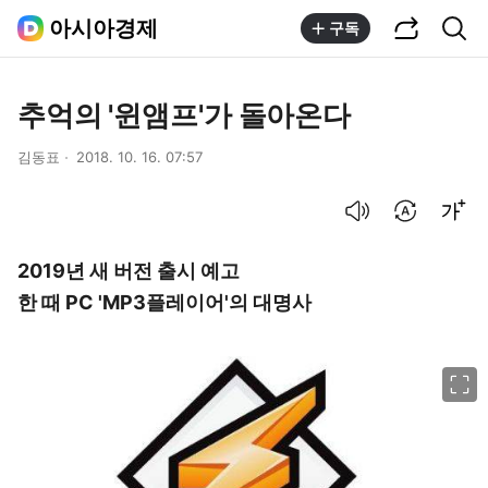
공유하기
통합검색
아시아경제
구독
추억의 '윈앰프'가 돌아온다
김동표
2018. 10. 16. 07:57
음성으로 듣기
번역 설정
글씨크기 조절하기
2019년 새 버전 출시 예고
한 때 PC 'MP3플레이어'의 대명사
이미지 크게 보기