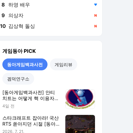
8
하영 배우
,하락
9
의상자
,신규
10
김상혁 돌싱
,신규
게임동아
PICK
동아게임백과사전
게임리뷰
겜덕연구소
[동아게임백과사전] 안티
치트는 어떻게 핵 이용자를
잡을까?
4일 전
스타크래프트 잡아라! 국산
RTS 쏟아지던 시절 [동아
게임백과사전]
2026. 7. 21.