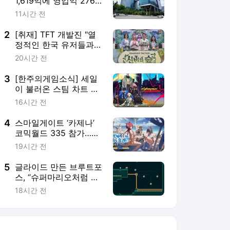
1,619억에 영업익 276
억 원 기록..'견조한 우상
11시간 전
향'
2
[취재] TFT 개발진 "열
정적인 한국 유저들과
함께 축제를 즐기고 싶
20시간 전
었다"
3
[한주의게임소식] 세일
이 불러온 스팀 차트 역
주행의 바람
16시간 전
4
스마일게이트 ‘카제나’
코믹월드 335 참가…총
7명의 코스프레 모델 참
19시간 전
여
5
글라이드 만든 브루트포
스, “슈퍼마리오처럼 자
연스럽게 세상이 넓어지
18시간 전
는 재미를 추구했다”