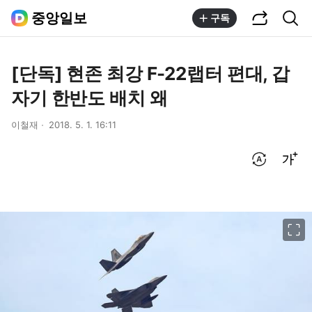
공유하기
통합검색
중앙일보
구독
[단독] 현존 최강 F-22랩터 편대, 갑
자기 한반도 배치 왜
이철재
2018. 5. 1. 16:11
번역 설정
글씨크기 조절하기
이미지 크게 보기