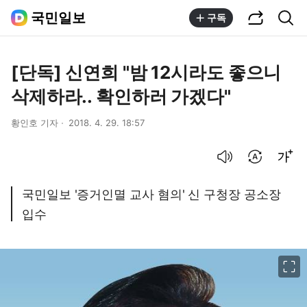
공유하기
통합검색
국민일보
구독
[단독] 신연희 "밤 12시라도 좋으니
삭제하라.. 확인하러 가겠다"
황인호 기자
2018. 4. 29. 18:57
음성으로 듣기
번역 설정
글씨크기 조절하기
국민일보 '증거인멸 교사 혐의' 신 구청장 공소장
입수
이미지 크게 보기