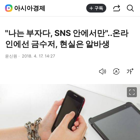
공유하기
통합검색
아시아경제
구독
"나는 부자다, SNS 안에서만"..온라
인에선 금수저, 현실은 알바생
윤신원
2018. 4. 17. 14:27
음성으로 듣기
번역 설정
글씨크기 조절하기
이미지 크게 보기