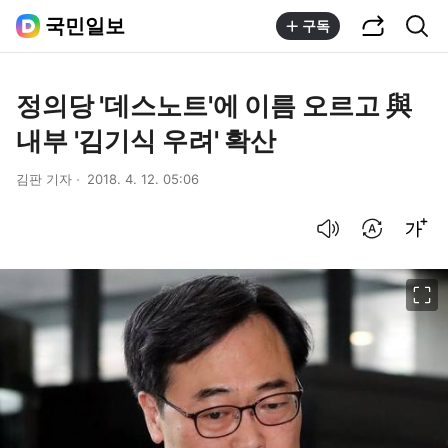
공유하기
통합검색
국민일보
구독
정의당 '데스노트'에 이름 오르고 與
내부 '김기식 우려' 확산
김판 기자
2018. 4. 12. 05:06
음성으로 듣기
번역 설정
글씨크기 조절하기
이미지 크게 보기