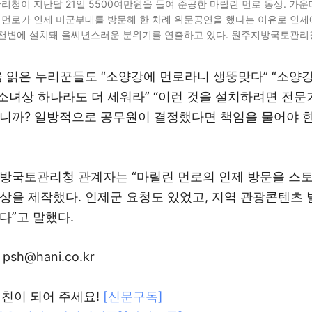
청이 지난달 21일 5500여만원을 들여 준공한 마릴린 먼로 동상. 가운
년 먼로가 인제 미군부대를 방문해 한 차례 위문공연을 했다는 이유로 인제
천변에 설치돼 을씨년스러운 분위기를 연출하고 있다. 원주지방국토관리
을 읽은 누리꾼들도 “소양강에 먼로라니 생뚱맞다” “소양강
“소녀상 하나라도 더 세워라” “이런 것을 설치하려면 전문
니까? 일방적으로 공무원이 결정했다면 책임을 물어야 한
방국토관리청 관계자는 “마릴린 먼로의 인제 방문을 스
상을 제작했다. 인제군 요청도 있었고, 지역 관광콘텐츠 
다”고 말했다.
sh@hani.co.kr
절친이 되어 주세요!
[신문구독]