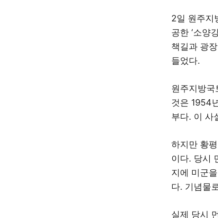
2일 원주지
공한 ‘소양강
책길과 광장
들었다.
원주지방국토
것은 195
부다. 이 
하지만 황평
이다. 당시
지에 미군을
다. 기념물
실제 당시 먼