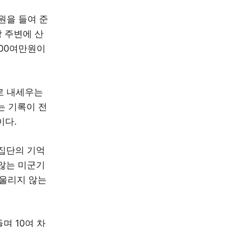
원을 들여 준
강 주변에 산
500여만원이
로 내세우는
는 기록이 전
이다.
 집단의 기억
 않는 미군기
어울리지 않는
며 10여 차