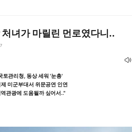
 처녀가 마릴린 먼로였다니..
47
음성으로 듣기
토관리청, 동상 세워 '눈총'
 인제 미군부대서 위문공연 인연
지역관광에 도움될까 싶어서.."