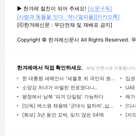
▶ 한겨레 절친이 되어 주세요!
[신문구독]
[사람과 동물을 잇다 : 애니멀피플]
[카카오톡]
[ⓒ한겨레신문 : 무단전재 및 재배포 금지]
Copyright © 한겨레신문사 All Rights Reserve
한겨레에서 직접 확인하세요.
해당 언론사로 이동합니다
문 대통령 새해인사 "세월호 뒤 국민의 원념, 안전한 나라를 위해"
집권
소양강 처녀가 마릴린 먼로였다니..
평창에서 남북 '피겨 단일팀' 가능하다
[단독] 에스원 채용때 '군대식 얼차려'..십자인대 파열도 '모르쇠'
[화보] 3년 동안 꼬박, 잊지 않은 0416