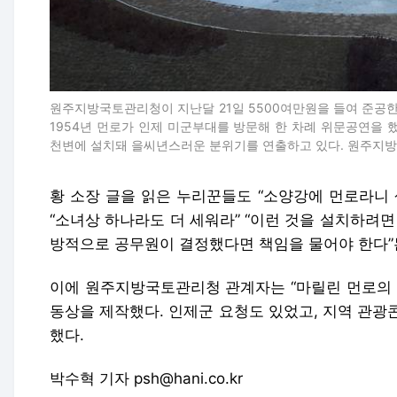
원주지방국토관리청이 지난달 21일 5500여만원을 들여 준공한
1954년 먼로가 인제 미군부대를 방문해 한 차례 위문공연을 
천변에 설치돼 을씨년스러운 분위기를 연출하고 있다. 원주지
황 소장 글을 읽은 누리꾼들도 “소양강에 먼로라니 
“소녀상 하나라도 더 세워라” “이런 것을 설치하려
방적으로 공무원이 결정했다면 책임을 물어야 한다”
이에 원주지방국토관리청 관계자는 “마릴린 먼로의
동상을 제작했다. 인제군 요청도 있었고, 지역 관광
했다.
박수혁 기자 psh@hani.co.kr