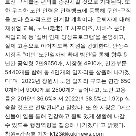
르신 구직활동 편의를 증진시킬 것으로 기대된다. 또
한 우수한 노인 인력은 인력뱅크에 등록해 구인-구직
을 보다 효과적으로 연계할 계획이다. 은퇴자에 대해
재취업 교육, 노노(老老) IT 서포터즈, 서비스 분야
취업교육 등 ‘실버 인재 양성프로그램’을 운영하고,
실제 고용으로 이어지도록 지원을 강화한다. 안상수
시장은 “이번 ‘노인일자리 확대 방안’을 통해 향후 5
년간 공익형 2만9650개, 시장형 4910개, 민간부문
5440개를 합해 총 4만개의 일자리를 창출해 나가겠
다”며 “2022년 창원시 노인 일자리 규모는 연간 650
0개에서 9000개로 2500개가 늘어나고, 노인 고용
률은 2016년 36.6%에서 2022년 38.5%로 1.9%p 상
승할 것으로 전망된다”고 말했다. 또 안 시장은 “어르
신들이 일을 통해 건강하고 활력 있게 생활해 나갈
수 있도록 행정역량을 집중해 나가겠다”고 밝혔다.
창원=강종효 기자 k123@kukinews.com