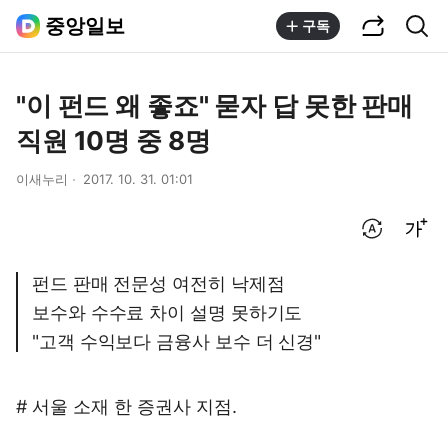
공유하기
통합검색
중앙일보
구독
"이 펀드 왜 좋죠" 묻자 답 못한 판매
직원 10명 중 8명
이새누리
2017. 10. 31. 01:01
번역 설정
글씨크기 조절하기
펀드 판매 전문성 여전히 낙제점
보수와 수수료 차이 설명 못하기도
"고객 수익보다 금융사 보수 더 신경"
# 서울 소재 한 증권사 지점.