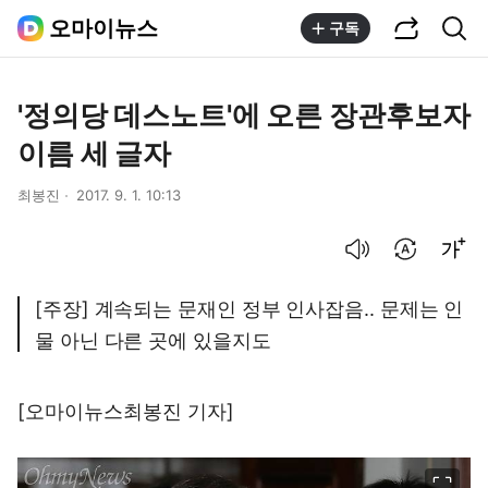
공유하기
통합검색
오마이뉴스
구독
'정의당 데스노트'에 오른 장관후보자
이름 세 글자
최봉진
2017. 9. 1. 10:13
음성으로 듣기
번역 설정
글씨크기 조절하기
[주장] 계속되는 문재인 정부 인사잡음.. 문제는 인
물 아닌 다른 곳에 있을지도
[오마이뉴스최봉진 기자]
이미지 크게 보기