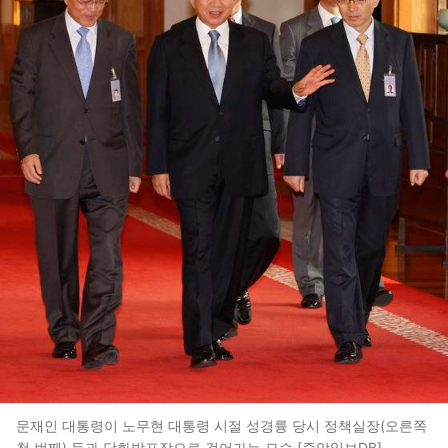
문재인 대통령이 노무현 대통령 시절 성경륭 당시 정책실장(오른쪽
첫 번째) 등과 담화발표장으로 걸어가는 모습.[중앙일보DB]