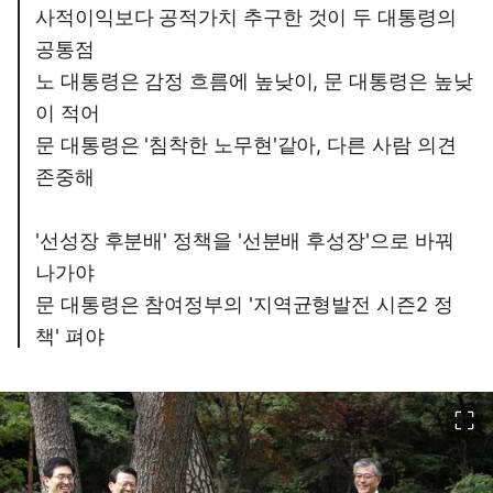
사적이익보다 공적가치 추구한 것이 두 대통령의
공통점
노 대통령은 감정 흐름에 높낮이, 문 대통령은 높낮
이 적어
문 대통령은 '침착한 노무현'같아, 다른 사람 의견
존중해
'선성장 후분배' 정책을 '선분배 후성장'으로 바꿔
나가야
문 대통령은 참여정부의 '지역균형발전 시즌2 정
책' 펴야
이미지 크게 보기