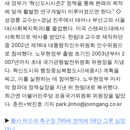
새 정부가 ‘혁신도시시즌2’ 정책을 통해 본래의 목적
에 맞게 활발한 연구개발이 이루어졌으면 한다.” ◇
성경륭 교수는=경남 진주에서 태어나 부산고와 서울
대(사회복지학과)를 졸업했다. 미국 스탠퍼드대에서
사회학으로 박사를 받았다. 한림대 교수로 재직하던
중 2002년 제16대 대통령직인수위원회 인수위원으
로 참여했다. 노무현정부 출범 초기인 2003년부터 2
007년까지 초대 국가균형발전위원회 위원장을 지냈
다. 혁신도시와 행정중심복합도시(세종시) 계획을
짜고, 이를 실현하는 데 참여했다. 노무현정부 마지
막 청와대 정책실장을 지낸 뒤 한림대로 복귀했다.
최근엔 더불어민주당 포용국가위원회 위원장을 맡았
다. 춘천=박진호 기자 park.jinho@joongang.co.kr
▶
황사 막으려 축구장 795배 면적에 58만 그루 심었
더니