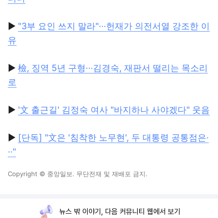
▶
"3부 요인 쓰지 말라"···헌재가 의전서열 강조한 이
유
▶
檢, 징역 5년 구형···김경숙, 재판서 떨리는 목소리
로
▶
'文 출근길' 김정숙 여사 "바지하나 사야겠다" 웃음
▶
[단독] "文은 '침착한 노무현', 두 대통령 공통점은·
··"
Copyright © 중앙일보. 무단전재 및 재배포 금지.
뉴스 밖 이야기, 다음 커뮤니티 웹에서 보기