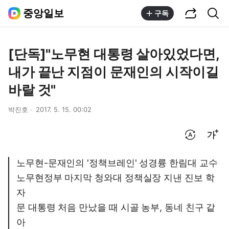
공유하기
통합검색
중앙일보
구독
[단독]"노무현 대통령 살아있었다면,
내가 끝난 지점이 문재인의 시작이길
바랄 것"
박진호
2017. 5. 15. 00:02
번역 설정
글씨크기 조절하기
노무현-문재인의 '정책브레인' 성경륭 한림대 교수
노무현정부 마지막 청와대 정책실장 지낸 진보 학
자
문 대통령 처음 만났을 때 시골 농부, 동네 친구 같
아