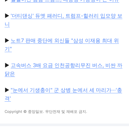
▶
'더티댄싱' 듀엣 패러디, 트럼프-힐러리 입모양 보
니
▶
노트7 판매 중단에 외신들 "삼성 이재용 최대 위
기"
▶
고속버스 3배 요금 인천공항리무진 버스, 비싼 까
닭은
▶
"눈에서 기생충이" 군 상병 눈에서 세 마리가···'충
격'
Copyright © 중앙일보. 무단전재 및 재배포 금지.