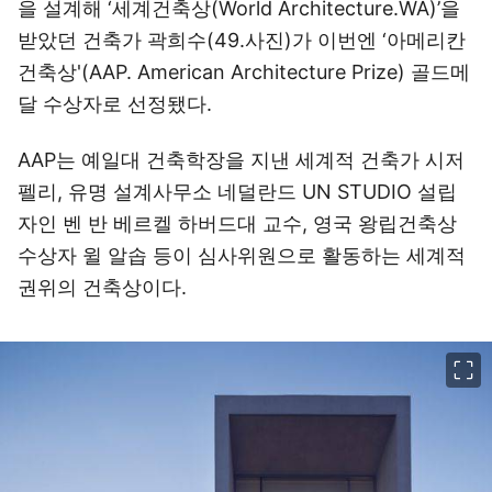
을 설계해 ‘세계건축상(World Architecture.WA)’을
받았던 건축가 곽희수(49.사진)가 이번엔 ‘아메리칸
건축상'(AAP. American Architecture Prize) 골드메
달 수상자로 선정됐다.
AAP는 예일대 건축학장을 지낸 세계적 건축가 시저
펠리, 유명 설계사무소 네덜란드 UN STUDIO 설립
자인 벤 반 베르켈 하버드대 교수, 영국 왕립건축상
수상자 윌 알솝 등이 심사위원으로 활동하는 세계적
권위의 건축상이다.
이미지 크게 보기