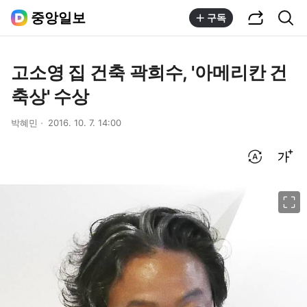
공유하기
통합검색
중앙일보
구독
고소영 집 건축 곽희수, '아메리칸 건
축상' 수상
박혜민
2016. 10. 7. 14:00
번역 설정
글씨크기 조절하기
이미지 크게 보기