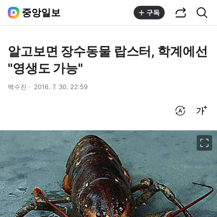
공유하기
통합검색
중앙일보
구독
알고보면 장수동물 랍스터, 학계에선
"영생도 가능"
백수진
2016. 7. 30. 22:59
번역 설정
글씨크기 조절하기
이미지 크게 보기