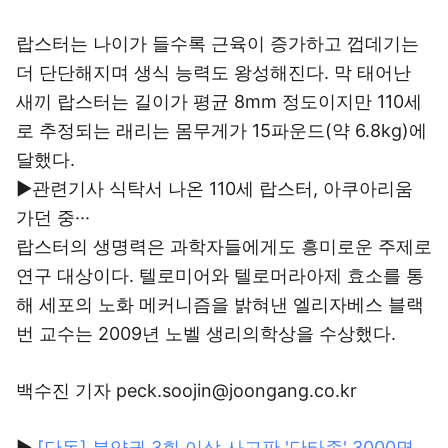
랍스터는 나이가 들수록 근육이 증가하고 껍데기는
더 단단해지며 생식 능력도 왕성해진다. 막 태어난
새끼 랍스터는 길이가 평균 8mm 정도이지만 110세
로 추정되는 래리는 몸무게가 15파운드(약 6.8kg)에
달했다.
▶관련기사 식탁서 나온 110세 랍스터, 아쿠아리움
가던 중···
랍스터의 생명력은 과학자들에게도 흥미로운 주제로
연구 대상이다. 텔로미어와 텔로머라아제 효소를 통
해 세포의 노화 메커니즘을 밝혀낸 엘리자베스 블랙
번 교수는 2009년 노벨 생리의학상을 수상했다.
백수진 기자 peck.soojin@joongang.co.kr
▶
[단독] 분양권 3회 이상 사고판 '단타족' 3000명