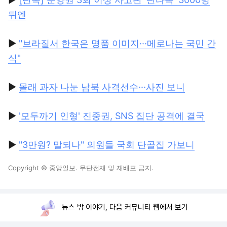
뒤엔
▶
"브라질서 한국은 명품 이미지···메로나는 국민 간
식"
▶
몰래 과자 나눈 남북 사격선수···사진 보니
▶
'모두까기 인형' 진중권, SNS 집단 공격에 결국
▶
"3만원? 말되나" 의원들 국회 단골집 가보니
Copyright © 중앙일보. 무단전재 및 재배포 금지.
뉴스 밖 이야기, 다음 커뮤니티 웹에서 보기