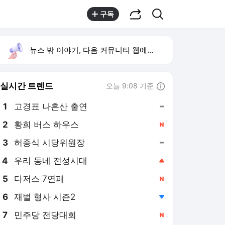
공유하기
검색
구독
뉴스 밖 이야기, 다음 커뮤니티 웹에서 보기
실시간 트렌드
오늘 9:08 기준
툴팁보기
1
고경표 나혼산 출연
,유지
2
황희 버스 하우스
,신규
3
허종식 시당위원장
,유지
4
우리 동네 전성시대
,상승
5
다저스 7연패
,신규
6
재벌 형사 시즌2
,하락
7
민주당 전당대회
,신규