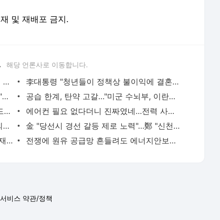
전재 및 재배포 금지.
.
해당 언론사로 이동합니다.
날씨 양극화…강원·경북 동해안 '폭우', 그 외 지역은 '폭염' | 연합뉴스
李대통령 "청년들이 정책상 불이익에 결혼 망설이는 일 없어야" | 연합뉴스
축구협회 '심판 성접대' 등 논란에 사과…"투명성·도덕성 제고" | 연합뉴스
공습 한계, 탄약 고갈…"미군 수뇌부, 이란전 출구전략 모색중" | 연합뉴스
"셔틀콕만 있으면 친구"…다문화가족 배드민턴대회 성황리 개최(종합) | 연합뉴스
에어컨 필요 없다더니 진짜였네…전력 사용량으로 본 냉방 도시 | 연합뉴스
노동장관, 폭염 김포공항 불시점검…"옥외작업자 휴게시설 확충" | 연합뉴스
金 "당선시 경선 갈등 제로 노력"…鄭 "신천지 제기하더니 뻔뻔" | 연합뉴스
국힘, 李대통령 'ISA·주가누르기 방지법' 재검토에 "졸속 국정" | 연합뉴스
전쟁에 원유 공급망 흔들려도 에너지안보로 재평가되는 K-정유 | 연합뉴스
서비스 약관/정책