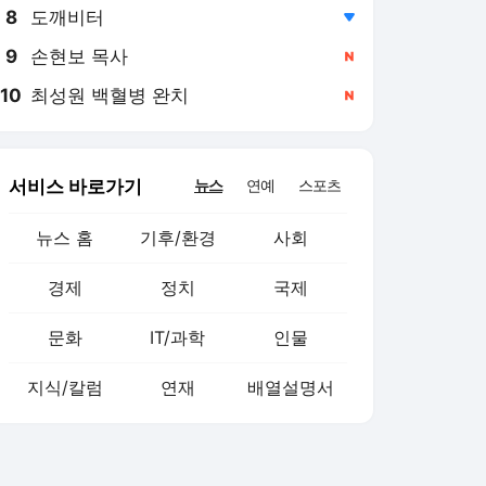
8
도깨비터
,하락
9
손현보 목사
,신규
10
최성원 백혈병 완치
,신규
서비스 바로가기
뉴스
연예
스포츠
뉴스 홈
기후/환경
사회
경제
정치
국제
문화
IT/과학
인물
지식/칼럼
연재
배열설명서