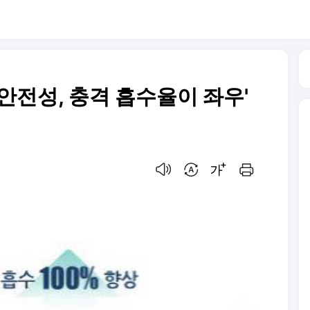
안전성, 충격 흡수율이 좌우'
음성으로 듣기
번역 설정
글씨크기 조절하기
인쇄하기