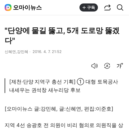
공유하기
통합검색
오마이뉴스
구독
"단양에 물길 뚫고, 5개 도로망 뚫겠
다"
신혜연,강민혜
2016. 4. 7. 21:52
음성으로 듣기
번역 설정
글씨크기 조절하기
[제천·단양 지역구 총선 기획] ① 대형 토목공사
내세우는 권석창 새누리당 후보
[오마이뉴스 글:강민혜, 글:신혜연, 편집:이준호]
지역 4선 송광호 전 의원이 비리 혐의로 의원직을 상