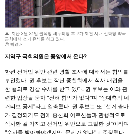
▲
지난 3월 31일 권석창 새누리당 후보가 제천 시내 신화당 약국
근처에서 선거 유세를 하고 있다.
ⓒ 박경배
지역구 국회의원은 중앙에서 온다?
한편 선거법 위반 관련 경찰 조사에 대해서는 혐의를
부인했다. 권 후보는 작년 종친회에서 식사 대접을
한 혐의로 경찰 수사를 받고 있다. 권 후보는 이와 관
련한 입장을 묻자 "전혀 혐의가 없다"며 "상대측의 네
거티브 공세"라고 일축했다. 권 후보는 또 "선거 출마
가 결정되기도 전에 종친회 어르신들과 관행적으로
식사한 걸 가지고 선거법 위반으로 고발한 것"이라며
"수사를 받아봐야겠지만, 문제가 없다"고 주장했다.