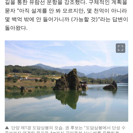
길을 통한 유람선 운항을 강조했다. 구체적인 계획을
묻자 "아직 설계를 안 봐 모르지만, 몇 천억이 아니라
몇 백억 밖에 안 들어가니까 (가능할 것)"라는 답변이
돌아왔다.
이미지 크게 보기
▲
단양 제1경 도담상봉의 모습. 권 후보는 "도담삼봉에서 단성 수
중보까지 연결된 물길을 4m까지 끌어올려 상시 배를 운행하겠