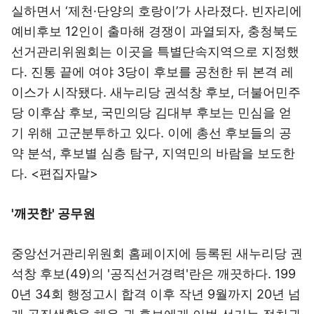
실하면서 ‘제천·단양의 호랑이’가 사라졌다. 빈자리에
예비후보 12인이 출마해 경쟁이 과열되자, 충청북도
선거관리위원회는 이곳을 특별단속지역으로 지정했
다. 진통 끝에 여야 3당이 후보를 공천한 뒤 본격 레
이스가 시작됐다. 새누리당 권석창 후보, 더불어민주
당 이후삼 후보, 국민의당 김대부 후보는 민심을 얻
기 위해 고군분투하고 있다. 이에 총선 후보들의 공
약 분석, 후보별 심층 탐구, 지역민의 바람을 보도한
다. <편집자말>
'깨끗한' 공무원
중앙선거관리위원회 홈페이지에 등록된 새누리당 권
석창 후보(49)의 '공직선거경력'란은 깨끗하다. 199
0년 34회 행정고시 합격 이후 작년 9월까지 20년 넘