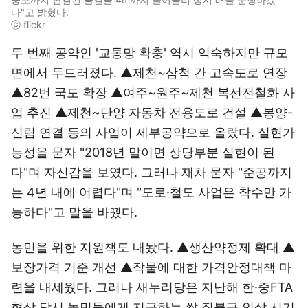
다"고 밝혔다.
ⓒ flickr
두 번째 공약인 '교통망 확충' 역시 익숙하지만 규모
면에서 두드러졌다. ▲제천~삼척 간 고속도로 연장
▲82번 국도 확장 ▲여주~원주~제천 복선전철화 사
업 추진 ▲제천~단양 자동차 전용도로 건설 ▲봉양-
신림 연결 등의 사업이 세부공약으로 올랐다. 실현가
능성을 묻자 "2018년 말이면 상당부분 실현이 된
다"며 자신감을 보였다. 그러나 재차 묻자 "준공까지
는 4년 내에 어렵다"며 "도로·철도 사업은 착수만 가
능하다"고 말을 바꿨다.
농민을 위한 지원책도 내놨다. ▲생산약정제 확대 ▲
보장가격 기준 개선 ▲작물에 대한 가격안정대책 마
련을 내세웠다. 그러나 새누리당은 지난해 한·중FTA
협상 당시 농민들에게 지급하는 쌀 직불금 인상 시기