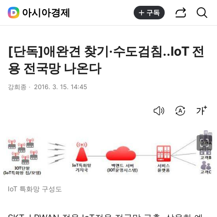
공유하기
통합검색
아시아경제
구독
[단독]애완견 찾기·수도검침..IoT 전
용 전국망 나온다
강희종
2016. 3. 15. 14:45
음성으로 듣기
번역 설정
글씨크기 조절하기
이미지 크게 보기
IoT 특화망 구성도