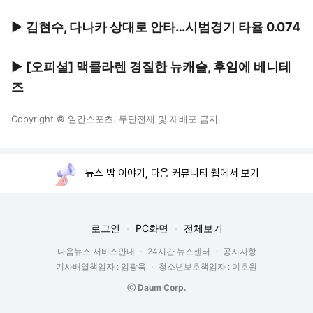
▶
김현수, 다나카 상대로 안타…시범경기 타율 0.074
▶
[오피셜] 맥클라렌 경질한 뉴캐슬, 후임에 베니테
즈
Copyright © 일간스포츠. 무단전재 및 재배포 금지.
뉴스 밖 이야기, 다음 커뮤니티 웹에서 보기
로그인
PC화면
전체보기
다음뉴스 서비스안내
24시간 뉴스센터
공지사항
기사배열책임자 : 임광욱
청소년보호책임자 : 이호원
ⓒ Daum Corp.