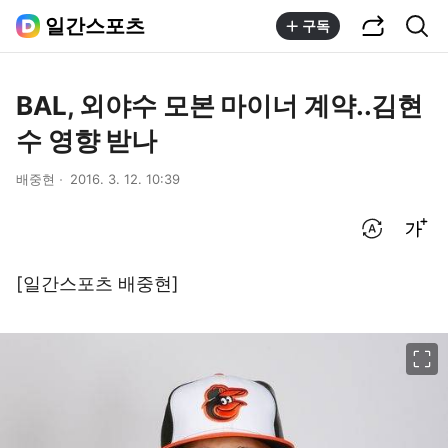
공유하기
통합검색
일간스포츠
구독
BAL, 외야수 모본 마이너 계약..김현
수 영향 받나
배중현
2016. 3. 12. 10:39
번역 설정
글씨크기 조절하기
[일간스포츠 배중현]
이미지 크게 보기