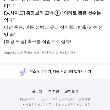
미래’
[人사이드] 홍명보의 고백 ① “의리로 뽑은 선수는
없다”
아담 존슨, 아동 성범죄 유죄 징역형...'방출-선수 생
명 끝'
[특강 모집] 축구를 직업으로 삼자!
Copyright © 풋볼리스트. 무단전재 및 재배포 금지.
뉴스 밖 이야기, 다음 커뮤니티 웹에서 보기
로그인
PC화면
전체보기
다음뉴스 서비스안내
24시간 뉴스센터
공지사항
기사배열책임자 : 임광욱
청소년보호책임자 : 이호원