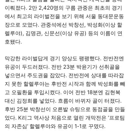
이뤄졌다. 2만 2,420명의 구름 관중은 최초의 경기
에서 최고의 라이벌전을 보기 위해 서울 동대문운동
장으로 모였다. 관중석에선 박창선, 박성화(이상 할
렐루야), 김명관, 신문선(이상 유공) 등의 이름이 연
호됐다.
막강한 라이벌답게 경기 양상도 팽팽했다. 전반전엔
유공이 두드러졌다. 전반 23분 박윤기가 선취골을
넣으면서 주도권을 잡았다. 전반전에 상대를 따라잡
지 못한 할렐루야는 후반전 시작과 함께 박성화를 빼
고 오필환을 투입시켰다. 이어 전반 18분엔 김현복
대신 김정희를 넣었다. 흐름이 바뀌자 골이 터졌다.
후반 25분 박창선이 오른발 슈팅으로 동점골을 만들
었다. K리그 역사상 처음으로 열린 개막전은 ‘프로팀
의 자존심’ 할렐루야와 유공이 1-1로 꾸몄다.