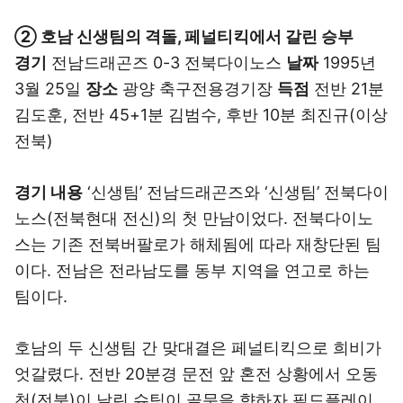
② 호남 신생팀의 격돌, 페널티킥에서 갈린 승부
경기
전남드래곤즈 0-3 전북다이노스
날짜
1995년
3월 25일
장소
광양 축구전용경기장
득점
전반 21분
김도훈, 전반 45+1분 김범수, 후반 10분 최진규(이상
전북)
경기 내용
‘신생팀’ 전남드래곤즈와 ‘신생팀’ 전북다이
노스(전북현대 전신)의 첫 만남이었다. 전북다이노
스는 기존 전북버팔로가 해체됨에 따라 재창단된 팀
이다. 전남은 전라남도를 동부 지역을 연고로 하는
팀이다.
호남의 두 신생팀 간 맞대결은 페널티킥으로 희비가
엇갈렸다. 전반 20분경 문전 앞 혼전 상황에서 오동
천(전북)이 날린 슈팅이 골문을 향하자 필드플레이