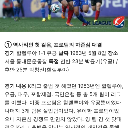
① 역사적인 첫 걸음, 프로팀의 자존심 대결
경기
할렐루야 1-1 유공
날짜
1983년 5월 8일
장소
서울 동대문운동장
득점
전반 23분 박윤기(유공) /
후반 25분 박창선(할렐루야)
경기 내용
K리그 출범 첫 해였던 1983년엔 할렐루야,
유공, 대우, 포항제철, 국민은행 등 총 5개 팀이 리그
를 이뤘다. 이중 프로팀은 할렐루야와 유공뿐이었다.
나머지 3개 팀은 실업팀이었다. 유이한 프로팀이었
으니 자존심 경쟁도 만만치 않았다. 양 팀 간 첫 맞대
결은 K리그 출범을 알리는 역사적인 개막전을 통해