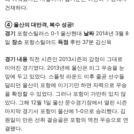
건재하다.
④ 울산의 대반격, 복수 성공!
경기
포항스틸러스 0-1 울산현대
날짜
2014년 3월 8
일
장소
포항스틸야드
득점
후반 37분 김신욱
경기 내용
직전 시즌인 2013시즌의 감정이 그대로
이어진 경기였다. 2013년에 울산은 리그 우승을 눈
앞에 두고 있었다. 스플릿 라운드 이후 줄곧 선수들
달리던 울산이 포항에 이기기만 하면 자력으로 우승
을 확정할 수 있었다. 그러나 포항이 가만히 있지 않
았다. 그해 12월 1일 울산 문수경기장에서 열린 시즌
마지막 경기서 포항이 울산에 1-0으로 승리했다. 김
원일이 만든 선취 결승골은 포항의 역전 우승으로 연
결됐다.