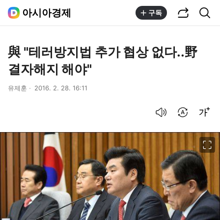
공유하기
통합검색
아시아경제
구독
與 "테러방지법 추가 협상 없다..野
결자해지 해야"
유제훈
2016. 2. 28. 16:11
음성으로 듣기
번역 설정
글씨크기 조절하기
이미지 크게 보기