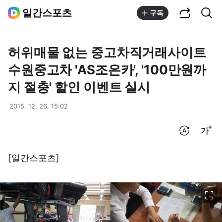
공유하기
통합검색
일간스포츠
구독
허위매물 없는 중고차직거래사이트
수원중고차 'AS조은카', '100만원까
지 절충' 할인 이벤트 실시
2015. 12. 26. 15:02
번역 설정
글씨크기 조절하기
[일간스포츠]
이미지 크게 보기