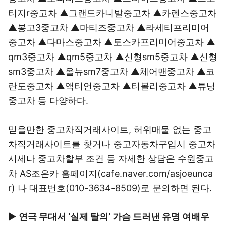
티지r중고차 ▲그랜드카니발중고차 ▲카렌스중고차
▲봉고3중고차 ▲마티즈중고차 ▲라세티프리미어
중고차 ▲다마스중고차 ▲토스카프리미어중고차 ▲
qm3중고차 ▲qm5중고차 ▲신형sm5중고차 ▲신형
sm3중고차 ▲올뉴sm7중고차 ▲체어맨중고차 ▲코
란도중고차 ▲액티언중고차 ▲티볼리중고차 ▲튜닝
중고차 등 다양하다.
믿을만한 중고차직거래사이트, 허위매물 없는 중고
차직거래사이트를 찾거나 중고자동차구입시 중고차
시세나 중고차할부 조건 등 자세한 상담은 수원중고
차 AS조은카 홈페이지(
cafe.naver.com/asjoeunca
r
) 나 대표번호(010-3634-8509)로 문의하면 된다.
▶
연극 무대서 ‘실제 탈의’ 가슴 드러낸 유명 여배우