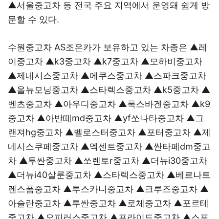
▲서울중고차 등 전국 주요 지역에서 운영돼 쉽게 방
문할 수 있다.
수원중고차 AS조은카가 보유하고 있는 차종은 ▲레
이중고차 ▲k3중고차 ▲k7중고차 ▲모하비중고차
▲제네시스중고차 ▲에쿠스중고차 ▲스파크중고차
▲올뉴모닝중고차 ▲스타렉스중고차 ▲k5중고차 ▲
벤츠중고차 ▲아우디중고차 ▲폭스바겐중고차 ▲k9
중고차 ▲아반떼md중고차 ▲yf쏘나타중고차 ▲그
랜져hg중고차 ▲벨로스터중고차 ▲포터중고차 ▲제
네시스쿠페중고차 ▲엑센트중고차 ▲싼타페dm중고
차 ▲투싼중고차 ▲쏘렌토r중고차 ▲더뉴i30중고차
▲더뉴i40살룬중고차 ▲스타렉스중고차 ▲베르나트
렌스폼중고차 ▲투스카니중고차 ▲크루즈중고차 ▲
아슬란중고차 ▲투싼중고차 ▲로체중고차 ▲포르테
중고차 ▲오피러스중고차 ▲프라이드중고차 ▲스포