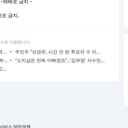
전재-재배포 금지 -
배포 금지.
론사로 이동합니다.
김민석, 강원·TK에서도 승리…정청래와 격차 벌렸다
주진우 "선관위, 시간 안 된 투표자 수 미리 입력…대선·총선도 수사해야"
나경원 "청년 결혼 막아놓고 염장"…李정부 겨냥 "그 자체가 결혼 페널티"
“소지섭은 진짜 아빠였죠”…‘김부장’ 서수민의 꿈 같았던 데뷔 [인터뷰]
틀어막힌 손흥민, 2경기 연속 침묵…LAFC 극적 벼락골 승리
서비스 약관/정책