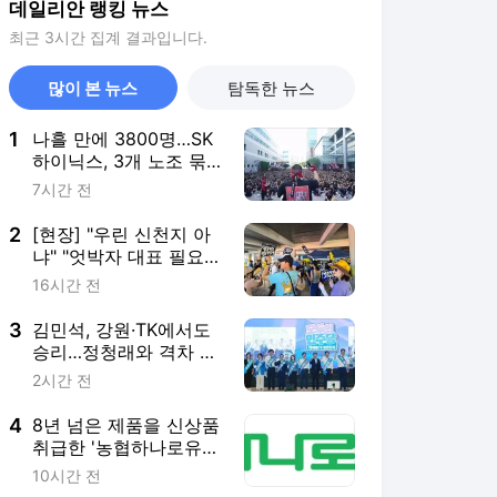
데일리안 랭킹 뉴스
최근 3시간 집계 결과입니다.
많이 본 뉴스
탐독한 뉴스
1
나흘 만에 3800명…SK
하이닉스, 3개 노조 묶
는 통합노조 추진
7시간 전
2
[현장] "우린 신천지 아
냐" "엇박자 대표 필요없
어"…鄭·金 지지자들 인
16시간 전
천서 '격돌'
3
김민석, 강원·TK에서도
승리…정청래와 격차 벌
렸다
2시간 전
4
8년 넘은 제품을 신상품
취급한 '농협하나로유
통'…과징금 4억6200만
10시간 전
원