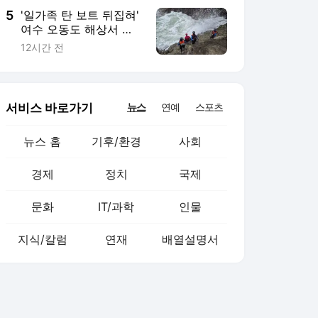
5
'일가족 탄 보트 뒤집혀'
여수 오동도 해상서 전
복 사고…60대·20대 등
12시간 전
2명 사망
서비스 바로가기
뉴스
연예
스포츠
뉴스 홈
기후/환경
사회
경제
정치
국제
문화
IT/과학
인물
지식/칼럼
연재
배열설명서