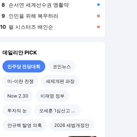
8
손서연 세계선수권 맹활약
,하락
9
인민을 위해 복무하라
,신규
10
펄 시스터즈 배인순
,신규
데일리안
PICK
민주당 전당대회
코인뉴스
미-이란 전쟁
세제개편 파장
Now 2.30
이재명 정부
투자의 눈
오세훈 1심선고 이후
안규백 탈영 의혹
2026 세법개정안