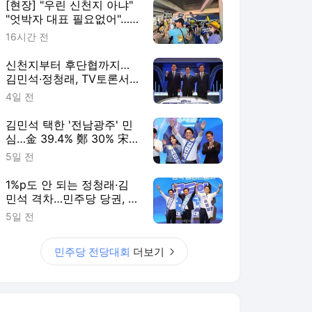
[현장] "우린 신천지 아냐"
"엇박자 대표 필요없어"…
鄭·金 지지자들 인천서 '격
16시간 전
돌'
신천지부터 후단협까지…
김민석·정청래, TV토론서
24년 묵은 감정 폭발(종합)
4일 전
김민석 택한 '전남광주' 민
심…金 39.4% 鄭 30% 宋
14% [조원씨앤아이]
5일 전
1%p도 안 되는 정청래·김
민석 격차…민주당 당권, 호
남·수도권 '동시 승부'
5일 전
민주당 전당대회
더보기