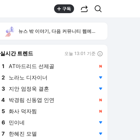
공유하기
검색
구독
뉴스 밖 이야기, 다음 커뮤니티 웹에서 보기
실시간 트렌드
오늘 13:01 기준
툴팁보기
1
AT마드리드 선제골
,신규
2
노라노 디자이너
,하락
3
지안 엄정욱 결혼
,하락
4
박경림 신동엽 인연
,신규
5
화사 덕자찜
,신규
6
민이네
,하락
7
한혜진 모델
,하락