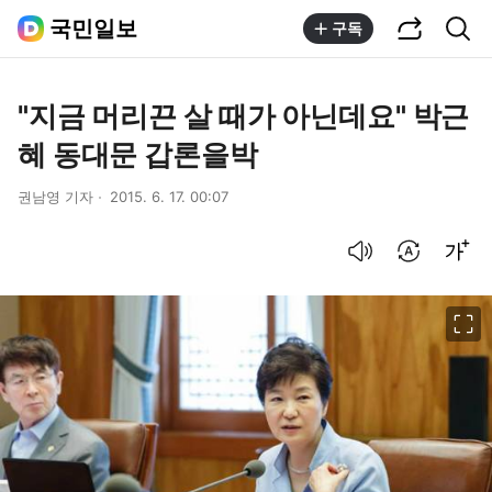
공유하기
통합검색
국민일보
구독
"지금 머리끈 살 때가 아닌데요" 박근
혜 동대문 갑론을박
권남영 기자
2015. 6. 17. 00:07
음성으로 듣기
번역 설정
글씨크기 조절하기
이미지 크게 보기