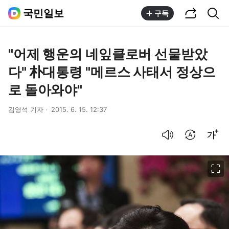
공유하기
통합검색
국민일보
구독
"어제 행운의 네잎클로버 선물받았
다" 朴대통령 "메르스 사태서 정상으
로 돌아와야"
김영석 기자
2015. 6. 15. 12:37
음성으로 듣기
번역 설정
글씨크기 조절하기
이미지 크게 보기