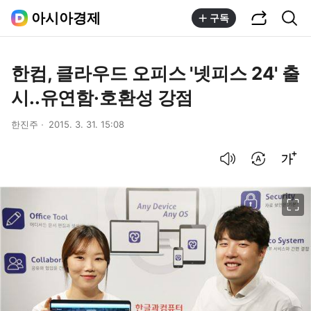
공유하기
통합검색
아시아경제
구독
한컴, 클라우드 오피스 '넷피스 24' 출
시..유연함·호환성 강점
한진주
2015. 3. 31. 15:08
음성으로 듣기
번역 설정
글씨크기 조절하기
이미지 크게 보기