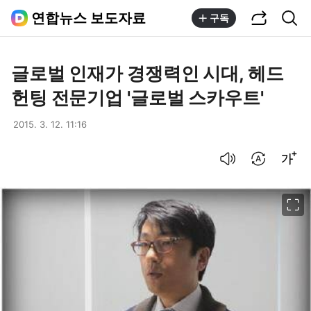
공유하기
통합검색
연합뉴스 보도자료
구독
글로벌 인재가 경쟁력인 시대, 헤드
헌팅 전문기업 '글로벌 스카우트'
2015. 3. 12. 11:16
음성으로 듣기
번역 설정
글씨크기 조절하기
이미지 크게 보기