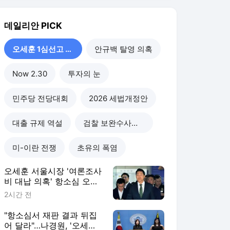
오세훈 서울시장 '여론조사
비 대납 의혹' 항소심 오는
21일 시작
2시간 전
"항소심서 재판 결과 뒤집
어 달라"…나경원, '오세훈
당선무효형'에 반발
2026. 7. 23.
오세훈 '여론조사비 대납' 1
심 서울시장직 상실형 불복
항소
2026. 7. 23.
당내 입지 넓히던 오세훈,
'당선무효형' 돌발 변수…정
치적 타격 어디까지?
2026. 7. 22.
오세훈 1심선고 이후
더보기