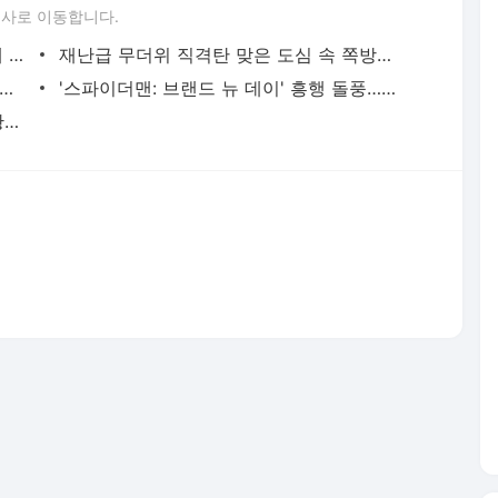
론사로 이동합니다.
“21세기 고려장인가”…정부 세제개편안에 원성 폭발
재난급 무더위 직격탄 맞은 도심 속 쪽방촌…서울시, 주민보호 대책 강화 [데일리안이 간다 156]
령, 20대 지지율 하락 의식했나…"청년 보편적 지원 문턱 낮춰야"
'스파이더맨: 브랜드 뉴 데이' 흥행 돌풍…숙제 같던 '세계관 공부' 덜었다 [영화 뷰]
맨시티 누네스 “이강인은 탑 플레이어, 황희찬은 ‘퍼니가이’”
서비스 약관/정책