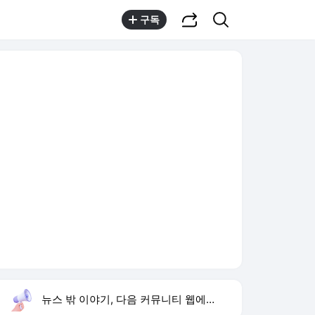
공유하기
검색
구독
뉴스 밖 이야기, 다음 커뮤니티 웹에서 보기
실시간 트렌드
오늘 8:48 기준
툴팁보기
1
반민정 9월 결혼
,유지
2
휴젤 상반기 최대 실적
,신규
3
음문석 무명 시절
,신규
4
아이유 장기하 선곡
,하락
5
추석 민생지원금
,상승
6
양정원 사건 경찰 구속
,신규
7
김민경 배우
,하락