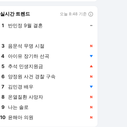
8
온열질환 사망자
,신규
9
나는 솔로
,신규
10
윤해아 의원
,신규
데일리안
PICK
오세훈 1심선고 이후
안규백 탈영 의혹
Now 2.30
투자의 눈
민주당 전당대회
2026 세법개정안
대출 규제 역설
검찰 보완수사권 폐지
미-이란 전쟁
초유의 폭염