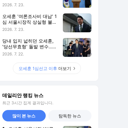
데일리안 랭킹 뉴스
최근 3시간 집계 결과입니다.
많이 본 뉴스
탐독한 뉴스
1
오세훈 서울시장 '여론
조사비 대납 의혹' 항소
심 오는 21일 시작
2시간 전
2
"일국의 대통령이면 제
발 진중하게"…국민의힘,
李 '육사 쿠데타' 발언에
2시간 전
반발
3
李대통령, 20대 지지율
하락 의식했나…"청년
보편적 지원 문턱 낮춰
2시간 전
야"
4
“21세기 고려장인가”…
정부 세제개편안에 원성
폭발
4시간 전