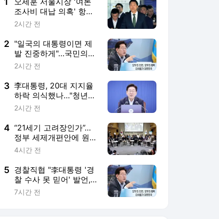
5
경찰직협 "李대통령 '경
찰 수사 못 믿어' 발언,
현장 경찰관에 깊은 상
7시간 전
처"
서비스 바로가기
뉴스
연예
스포츠
뉴스 홈
기후/환경
사회
경제
정치
국제
문화
IT/과학
인물
지식/칼럼
연재
배열설명서