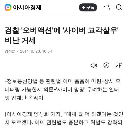
공유하기
통합검색
아시아경제
구독
검찰 '오버액션'에 '사이버 교각살우'
비난 거세
양성희
2014. 9. 23. 10:54
음성으로 듣기
번역 설정
글씨크기 조절하기
-정보통신망법 등 관련법 이미 촘촘히 마련-상시 모
니터링 가능한지 의문-'사이버 망명' 우려하는 인터
넷 업계만 속앓이
[아시아경제 양성희 기자] "대체 뭘 더 하겠다는 것인
지 모르겠다. 이미 관련법도 충분하고 처벌도 강화되