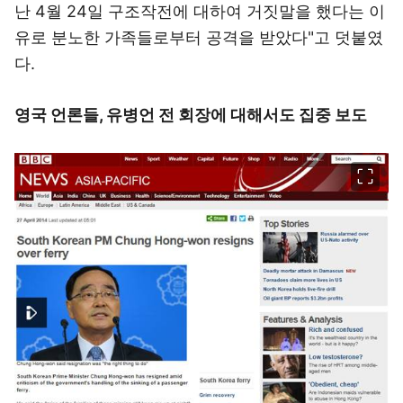
난 4월 24일 구조작전에 대하여 거짓말을 했다는 이
유로 분노한 가족들로부터 공격을 받았다"고 덧붙였
다.
영국 언론들, 유병언 전 회장에 대해서도 집중 보도
이미지 크게 보기