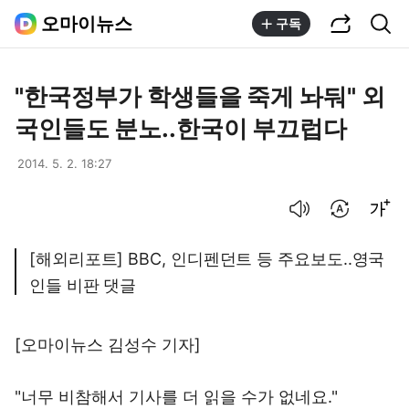
공유하기
통합검색
오마이뉴스
구독
"한국정부가 학생들을 죽게 놔둬" 외
국인들도 분노..한국이 부끄럽다
2014. 5. 2. 18:27
음성으로 듣기
번역 설정
글씨크기 조절하기
[해외리포트] BBC, 인디펜던트 등 주요보도..영국
인들 비판 댓글
[오마이뉴스 김성수 기자]
"너무 비참해서 기사를 더 읽을 수가 없네요."