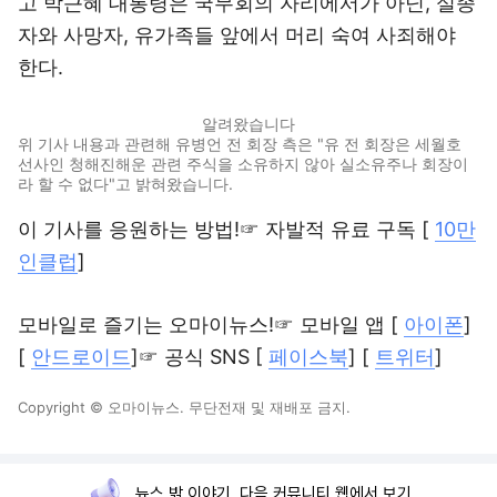
고 박근혜 대통령은 국무회의 자리에서가 아닌, 실종
자와 사망자, 유가족들 앞에서 머리 숙여 사죄해야
한다.
알려왔습니다
위 기사 내용과 관련해 유병언 전 회장 측은 "유 전 회장은 세월호
선사인 청해진해운 관련 주식을 소유하지 않아 실소유주나 회장이
라 할 수 없다"고 밝혀왔습니다.
이 기사를 응원하는 방법!☞ 자발적 유료 구독 [
10만
인클럽
]
모바일로 즐기는 오마이뉴스!☞ 모바일 앱 [
아이폰
]
[
안드로이드
]☞ 공식 SNS [
페이스북
] [
트위터
]
Copyright © 오마이뉴스. 무단전재 및 재배포 금지.
뉴스 밖 이야기, 다음 커뮤니티 웹에서 보기