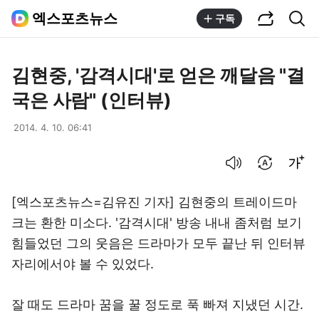
공유하기
통합검색
엑스포츠뉴스
구독
김현중, '감격시대'로 얻은 깨달음 "결
국은 사람" (인터뷰)
2014. 4. 10. 06:41
음성으로 듣기
번역 설정
글씨크기 조절하기
[엑스포츠뉴스=김유진 기자] 김현중의 트레이드마
크는 환한 미소다. '감격시대' 방송 내내 좀처럼 보기
힘들었던 그의 웃음은 드라마가 모두 끝난 뒤 인터뷰
자리에서야 볼 수 있었다.
잘 때도 드라마 꿈을 꿀 정도로 푹 빠져 지냈던 시간.