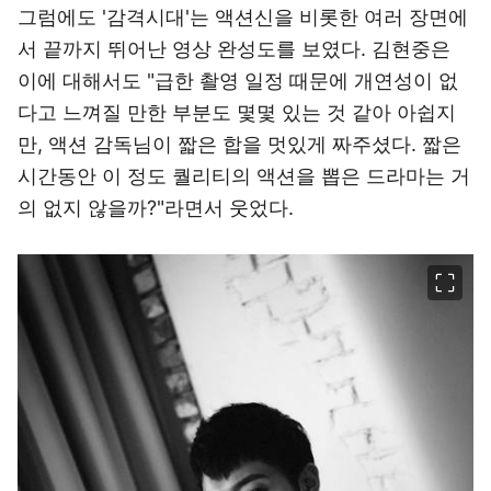
그럼에도 '감격시대'는 액션신을 비롯한 여러 장면에
서 끝까지 뛰어난 영상 완성도를 보였다. 김현중은
이에 대해서도 "급한 촬영 일정 때문에 개연성이 없
다고 느껴질 만한 부분도 몇몇 있는 것 같아 아쉽지
만, 액션 감독님이 짧은 합을 멋있게 짜주셨다. 짧은
시간동안 이 정도 퀄리티의 액션을 뽑은 드라마는 거
의 없지 않을까?"라면서 웃었다.
이미지 크게 보기