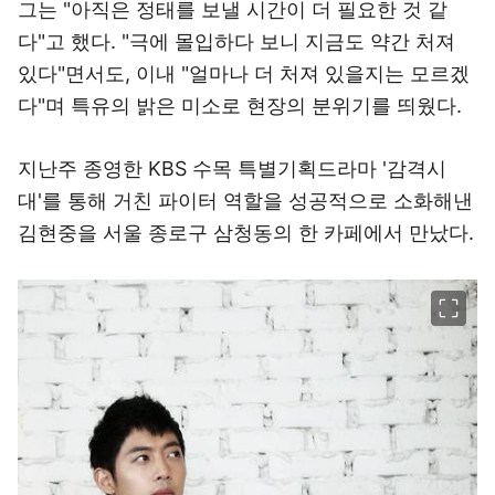
그는 "아직은 정태를 보낼 시간이 더 필요한 것 같
다"고 했다. "극에 몰입하다 보니 지금도 약간 처져
있다"면서도, 이내 "얼마나 더 처져 있을지는 모르겠
다"며 특유의 밝은 미소로 현장의 분위기를 띄웠다.
지난주 종영한 KBS 수목 특별기획드라마 '감격시
대'를 통해 거친 파이터 역할을 성공적으로 소화해낸
김현중을 서울 종로구 삼청동의 한 카페에서 만났다.
이미지 크게 보기