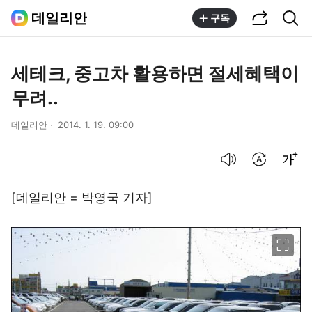
공유하기
통합검색
데일리안
구독
세테크, 중고차 활용하면 절세혜택이
무려..
데일리안
2014. 1. 19. 09:00
음성으로 듣기
번역 설정
글씨크기 조절하기
[데일리안 = 박영국 기자]
이미지 크게 보기