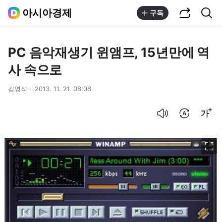
공유하기
통합검색
아시아경제
구독
PC 음악재생기 윈앰프, 15년만에 역
사 속으로
김영식
2013. 11. 21. 08:06
음성으로 듣기
번역 설정
글씨크기 조절하기
이미지 크게 보기