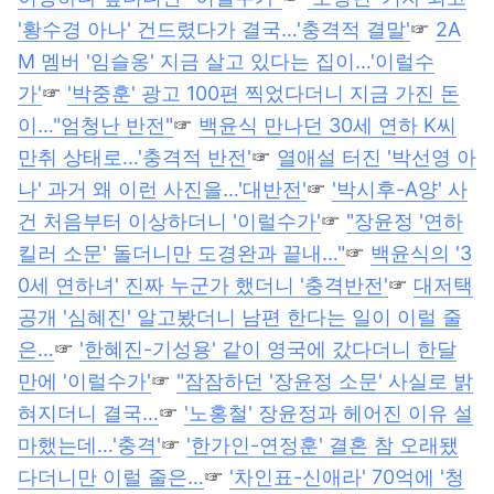
'황수경 아나' 건드렸다가 결국…'충격적 결말'
☞
2A
M 멤버 '임슬옹' 지금 살고 있다는 집이…'이럴수
가'
☞
'박중훈' 광고 100편 찍었다더니 지금 가진 돈
이…"엄청난 반전"
☞
백윤식 만나던 30세 연하 K씨
만취 상태로…'충격적 반전'
☞
열애설 터진 '박선영 아
나' 과거 왜 이런 사진을…'대반전'
☞
'박시후-A양' 사
건 처음부터 이상하더니 '이럴수가'
☞
"장윤정 '연하
킬러 소문' 돌더니만 도경완과 끝내…"
☞
백윤식의 '3
0세 연하녀' 진짜 누군가 했더니 '충격반전'
☞
대저택
공개 '심혜진' 알고봤더니 남편 한다는 일이 이럴 줄
은…
☞
'한혜진-기성용' 같이 영국에 갔다더니 한달
만에 '이럴수가'
☞
"잠잠하던 '장윤정 소문' 사실로 밝
혀지더니 결국…
☞
'노홍철' 장윤정과 헤어진 이유 설
마했는데…'충격'
☞
'한가인-연정훈' 결혼 참 오래됐
다더니만 이럴 줄은…
☞
'차인표-신애라' 70억에 '청