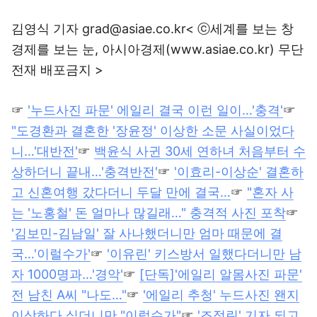
김영식 기자 grad@asiae.co.kr< ⓒ세계를 보는 창
경제를 보는 눈, 아시아경제(www.asiae.co.kr) 무단
전재 배포금지 >
☞
'누드사진 파문' 에일리 결국 이런 일이…'충격'
☞
"도경환과 결혼한 '장윤정' 이상한 소문 사실이었다
니…'대반전'
☞
백윤식 사귄 30세 연하녀 처음부터 수
상하더니 끝내…'충격반전'
☞
'이효리-이상순' 결혼하
고 신혼여행 갔다더니 두달 만에 결국…
☞
"혼자 사
는 '노홍철' 돈 얼마나 많길래…" 충격적 사진 포착
☞
'김보민-김남일' 잘 사나했더니만 엄마 때문에 결
국…'이럴수가'
☞
'이유린' 키스방서 일했다더니만 남
자 1000명과…'경악'
☞
[단독]'에일리 알몸사진 파문'
전 남친 A씨 "나도…"
☞
'에일리 추청' 누드사진 왠지
이상하다 싶더니만 "이럴수가"
☞
'조정린' 기자 되고