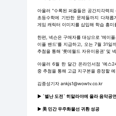
아울러 "수록된 퍼즐들은 공간지각력의 
초등수학에 기반한 문제들까지 다채롭게
게임 캐릭터 이미지를 삽입해 학습 흥미
한편, 넥슨은 구매자를 대상으로 '메이플
이플 밴드'를 지급하고, 오는 7월 31
추첨을 통해 '롯데월드 자유이용권' 및 
아울러 6월 한 달간 온라인서점 '예스24
중 추첨을 통해 고급 지구본을 증정할 
김종성기자 ankjs1@wowtv.co.kr
▶ `별난 도전` 히말라야에 올라 음악공
▶ 美 민간 우주화물선 귀환 성공