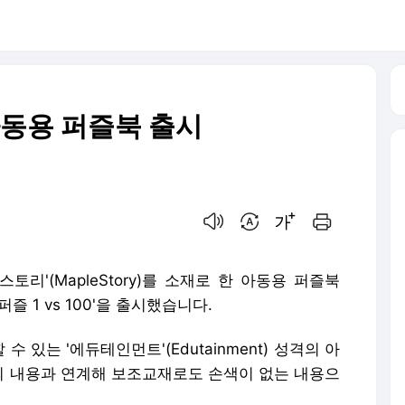
아동용 퍼즐북 출시
음성으로 듣기
번역 설정
글씨크기 조절하기
인쇄하기
토리'(MapleStory)를 소재로 한 아동용 퍼즐북
 1 vs 100'을 출시했습니다.
있는 '에듀테인먼트'(Edutainment) 성격의 아
정의 내용과 연계해 보조교재로도 손색이 없는 내용으