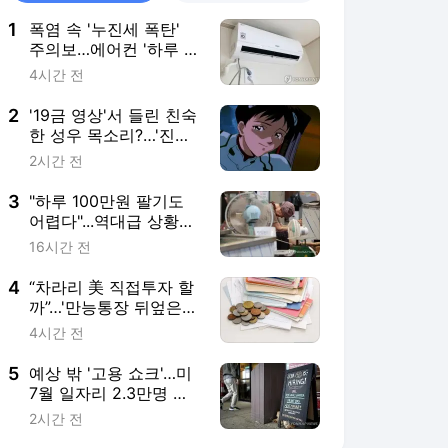
1
폭염 속 '누진세 폭탄'
주의보…에어컨 '하루 종
일' 틀면 요금 무려
4시간 전
2
'19금 영상'서 들린 친숙
한 성우 목소리?…'진실'
알고보니 [글로벌 pick]
2시간 전
3
"하루 100만원 팔기도
어렵다"...역대급 상황에
자영업자 '비명'
16시간 전
4
“차라리 美 직접투자 할
까”…'만능통장 뒤엎은
개편' 개미 울상 [쩐널리
4시간 전
즘]
5
예상 밖 '고용 쇼크'…미
7월 일자리 2.3만명 감
소
2시간 전