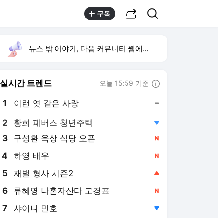
공유하기
검색
구독
뉴스 밖 이야기, 다음 커뮤니티 웹에서 보기
실시간 트렌드
오늘 15:59 기준
툴팁보기
1
이런 엿 같은 사랑
,유지
2
황희 폐버스 청년주택
,하락
3
구성환 옥상 식당 오픈
,신규
4
하영 배우
,신규
5
재벌 형사 시즌2
,상승
6
류혜영 나혼자산다 고경표
,신규
7
샤이니 민호
,하락