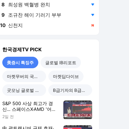
8
최성원 백혈병 완치
,하락
9
조규찬 해이 기러기 부부
,하락
10
신천지
,신규
한국경제TV
PICK
美증시 특징주
글로벌 IB리포트
마켓무버의 국장힌트
마켓딥다이브
굿모닝 글로벌 이슈
B급기자의 B급리포트
S&P 500 사상 최고가 경
신... 스페이스X·AMD '어닝
서프' vs 애플 '매도' 하향
2일 전
[美증시 특징주]
中 광트랜시버 규제 호재·