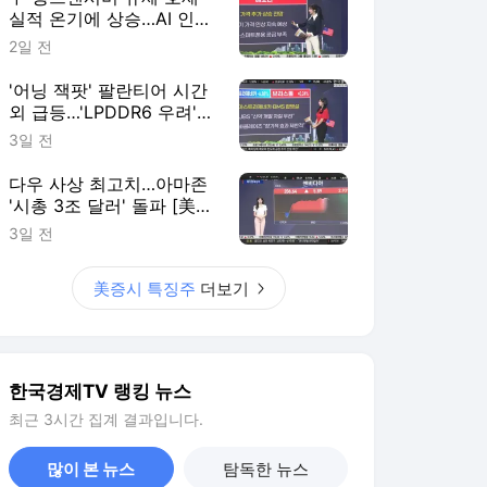
실적 온기에 상승…AI 인프
라·메모리주 동반 강세-[美
2일 전
증시 특징주]
'어닝 잭팟' 팔란티어 시간
외 급등…'LPDDR6 우려'
메모리주는 하락-[美증시
3일 전
특징주]
다우 사상 최고치…아마존
'시총 3조 달러' 돌파 [美
증시 특징주]
3일 전
美증시 특징주
더보기
한국경제TV 랭킹 뉴스
최근 3시간 집계 결과입니다.
많이 본 뉴스
탐독한 뉴스