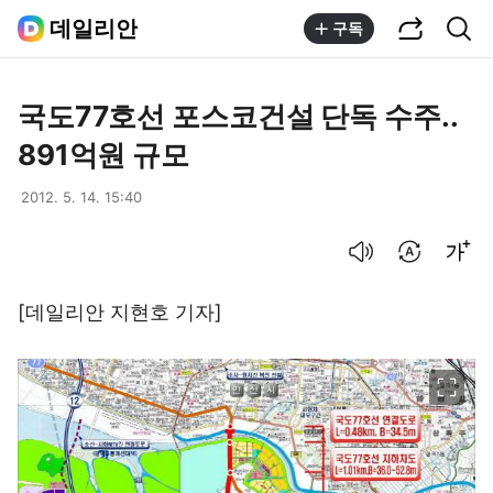
공유하기
통합검색
데일리안
구독
국도77호선 포스코건설 단독 수주..
891억원 규모
2012. 5. 14. 15:40
음성으로 듣기
번역 설정
글씨크기 조절하기
[데일리안 지현호 기자]
이미지 크게 보기