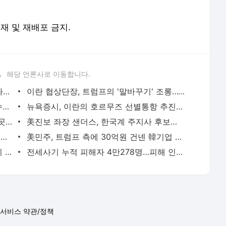
전재 및 재배포 금지.
.
해당 언론사로 이동합니다.
트럼프, '반도체 핵심 원료' 폴리실리콘 파생상품에 15% 관세 | 연합뉴스
이란 협상단장, 트럼프의 '말바꾸기' 조롱…"무한 반복 쇼 외교" | 연합뉴스
李대통령, 오늘 부동산 점검 2차 회의…수도권 공급대책 논의 | 연합뉴스
뉴욕증시, 이란의 호르무즈 선별통항 추진에 하락…다우 0.9%↓(종합) | 연합뉴스
입추에도 낮 최고 39도 찜통더위…전국 곳곳 폭염중대경보 | 연합뉴스
美진보 좌장 샌더스, 한국계 주지사 후보에 "공개지지 않겠다" | 연합뉴스
'쿠팡 두둔' 美공화의원들, 이번엔 韓정부에 정통망법 압박 서한 | 연합뉴스
美민주, 트럼프 측에 30억원 건넨 韓기업 정조준…"잠재적 뇌물" | 연합뉴스
'尹 특활비 공개' 판결 뒤집혀…대법 "이미 대통령기록관 이관" | 연합뉴스
전세사기 누적 피해자 4만278명…피해 인정률 59.6% | 연합뉴스
서비스 약관/정책