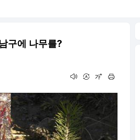
강남구에 나무를?
음성으로 듣기
번역 설정
글씨크기 조절하기
인쇄하기