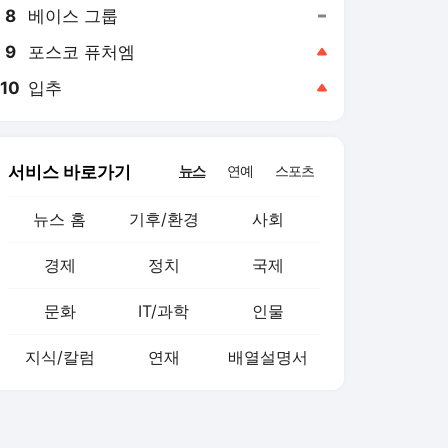
8
베이스 그룹
,유지
9
포스코 퓨처엠
,상승
10
입추
,상승
서비스 바로가기
뉴스
연예
스포츠
뉴스 홈
기후/환경
사회
경제
정치
국제
문화
IT/과학
인물
지식/칼럼
연재
배열설명서