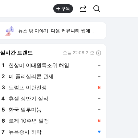
공유하기
검색
구독
뉴스 밖 이야기, 다음 커뮤니티 웹에서 보기
실시간 트렌드
오늘 22:08 기준
툴팁보기
1
한상미 이태원특조위 해임
,유지
2
미 폴리실리콘 관세
,유지
3
트럼프 이란전쟁
,신규
4
휴젤 상반기 실적
,유지
5
한국 알루미늄
,유지
6
로제 10주년 일정
,신규
7
뉴욕증시 하락
,하락