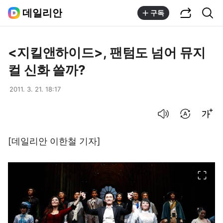
공유하기
통합검색
데일리안
구독
<지킬앤하이드>, 팬텀도 넘어 뮤지
컬 신화 쓸까?
2011. 3. 21. 18:17
음성으로 듣기
번역 설정
글씨크기 조절하기
[데일리안 이한철 기자]
이미지 크게 보기