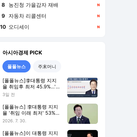
8
농진청 가을감자 재배
,신규
9
자동차 리콜센터
,신규
10
오디세이
,신규
아시아경제
PICK
폴폴뉴스
주末머니
[폴폴뉴스]李대통령 지지
율 취임후 최저 45.9%…'부
정평가, 긍정평가 앞서'
3일 전
[폴폴뉴스] 李대통령 지지
율 '취임 이래 최저' 53%…
민주 40%·국힘 21%
2026. 7. 30.
[폴폴뉴스]이 대통령 지지