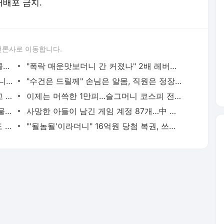
 재배포 금지.
언론사로 이동합니다.
"선수 가슴이 갑자기 커졌다" 여자 사이클서 제기된 '브라 패드' 의혹
"폭락 매운맛보더니 간 커졌나" 2배 레버리지 막자 3배 짜리로 날아간 개미들
"해운대인데 뭐 어때" "그래도 마트는 아니지" 점점 뜨거워지는 '비키니 논쟁'
"수건은 드릴께" 손님은 알몸, 직원은 정장…美 식당이 꺼낸 '파격 생존법'
"내 딸보다도 어린데" 편의점에서 침 뱉고 욕설한 10대…경찰은 "미성년이라 처벌 어렵다"
이제는 머쓱한 1만피…슬그머니 코스피 전망치 낮추는 증권사들
"한국산 찝찝해, 그냥 버려라" 기껏 구호물품 보냈더니…日 누리꾼 '막말'
사망한 아들이 남긴 게임 계정 87개…中 법원 "상속 가능"
조회수 2580만 '바나나킥 아기'에 농심도 '심쿵'…키보다 큰 대형 바나나킥 전달
"'될놈될'이라더니" 16억원 당첨 복권, 쓰레기차 2시간 뒤져 찾은 사연