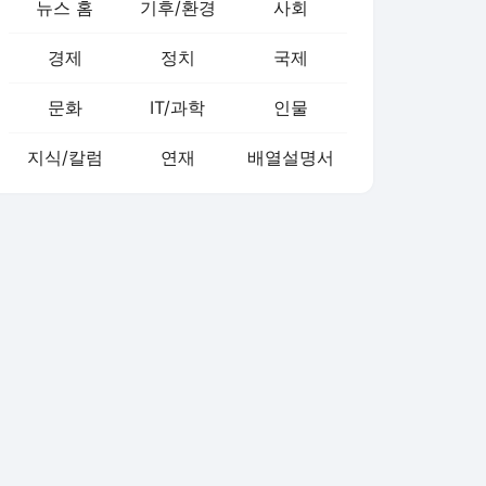
뉴스 홈
기후/환경
사회
경제
정치
국제
문화
IT/과학
인물
지식/칼럼
연재
배열설명서