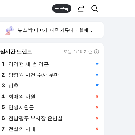
공유하기
검색
구독
뉴스 밖 이야기, 다음 커뮤니티 웹에서 보기
실시간 트렌드
오늘 4:49 기준
툴팁보기
1
이아현 세 번 이혼
,하락
2
양정원 사건 수사 무마
,하락
3
입추
,하락
4
최애의 사원
,신규
5
민생지원금
,신규
6
전남광주 부시장 윤난실
,신규
7
전설의 사내
,신규