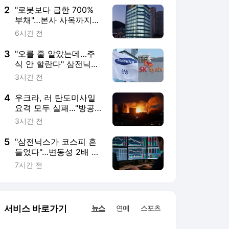
2
"로봇보다 급한 700%
부채"…본사 사옥까지
파는 형지[Why&Next]
6시간 전
3
"오를 줄 알았는데…주
식 안 할란다" 삼전닉스
흔들리자 개미들 결국
3시간 전
떠났다
4
우크라, 러 탄도미사일
요격 모두 실패…"방공
미사일 부족 심화"
3시간 전
5
"삼전닉스가 코스피 흔
들었다"…변동성 2배 뛴
진짜 이유
7시간 전
서비스 바로가기
뉴스
연예
스포츠