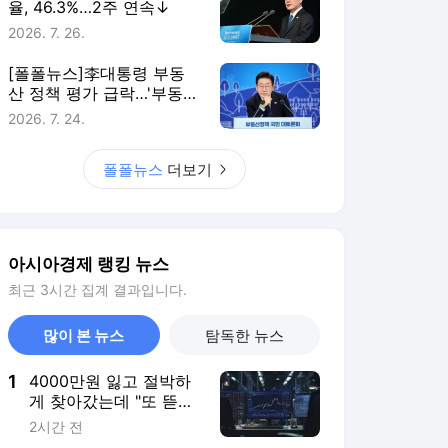
율, 46.3%…2주 연속↓
2026. 7. 26.
[폴폴뉴스]李대통령 부동
산 정책 평가 급락…'부동산
정책 잘한다' 3월 51%→ 7
2026. 7. 24.
월 26%
폴폴뉴스
더보기
아시아경제 랭킹 뉴스
최근 3시간 집계 결과입니다.
많이 본 뉴스
탐독한 뉴스
1
4000만원 잃고 절박하
게 찾아갔는데 "또 뜯겼
다"…악랄해진 리딩방
2시간 전
사기[장밋'빚'투자]②