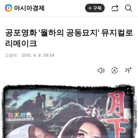
공유하기
통합검색
아시아경제
구독
공포영화 '월하의 공동묘지' 뮤지컬로
리메이크
고경석
2010. 4. 9. 09:54
음성으로 듣기
번역 설정
글씨크기 조절하기
이미지 크게 보기