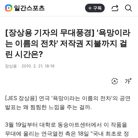
공유하기
통합검색
일간스포츠
구독
[장상용 기자의 무대풍경] '욕망이라
는 이름의 전차' 저작권 지불까지 걸
린 시간은?
장상용
2010. 2. 21. 18:16
번역 설정
글씨크기 조절하기
[JES 장상용] 연극 '욕망이라는 이름의 전차'의 공연
발표는 왜 찜찜한 느낌을 주는 걸까.
3월 19일부터 대학로 동숭아트센터에서 이 작품을
무대에 올리는 연극열전 측은 18일 "국내 최초로 정