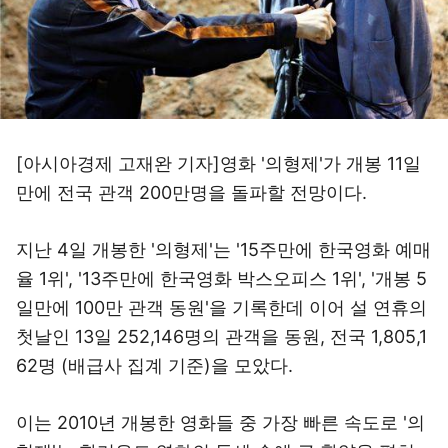
[아시아경제 고재완 기자]영화 '의형제'가 개봉 11일
만에 전국 관객 200만명을 돌파할 전망이다.
지난 4일 개봉한 '의형제'는 '15주만에 한국영화 예매
율 1위', '13주만에 한국영화 박스오피스 1위', '개봉 5
일만에 100만 관객 동원'을 기록한데 이어 설 연휴의
첫날인 13일 252,146명의 관객을 동원, 전국 1,805,1
62명 (배급사 집계 기준)을 모았다.
이는 2010년 개봉한 영화들 중 가장 빠른 속도로 '의