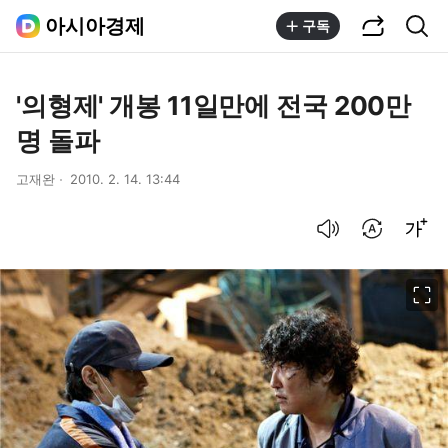
공유하기
통합검색
아시아경제
구독
'의형제' 개봉 11일만에 전국 200만
명 돌파
고재완
2010. 2. 14. 13:44
음성으로 듣기
번역 설정
글씨크기 조절하기
이미지 크게 보기