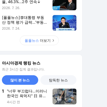
율, 46.3%…2주 연속↓
2026. 7. 26.
[폴폴뉴스]李대통령 부동
산 정책 평가 급락…'부동산
정책 잘한다' 3월 51%→ 7
2026. 7. 24.
월 26%
폴폴뉴스
더보기
아시아경제 랭킹 뉴스
최근 3시간 집계 결과입니다.
많이 본 뉴스
탐독한 뉴스
1
"너무 부끄럽다…이러니
한국인 욕먹지" 日 유명
관광지서 발견된 쓰레기
4시간 전
'충격'