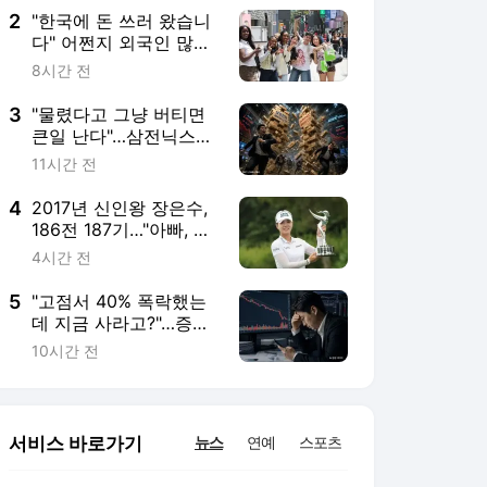
2
"한국에 돈 쓰러 왔습니
다" 어쩐지 외국인 많더
라…몰려오는 관광객에
8시간 전
웃는 종목은[주末머니]
3
"물렸다고 그냥 버티면
큰일 난다"…삼전닉스
레버리지, 원금 회복 빨
11시간 전
라지는 법[주末머니]
4
2017년 신인왕 장은수,
186전 187기…"아빠, 나
우승했어"
4시간 전
5
"고점서 40% 폭락했는
데 지금 사라고?"…증권
가가 다시 찍은 '이 종
10시간 전
목'[주末머니]
서비스 바로가기
뉴스
연예
스포츠