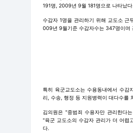
191명, 2009년 9월 181명으로 나타났다
수감자 1명을 관리하기 위해 교도소 근
009년 9월기준 수감자수는 347명이며
특히 육군교도소는 수용동내에서 수감자를
리, 수송, 행정 등 지원병력이 대다수를 
김의원은 "중범죄 수용자만 관리한다는
"육군 교도소의 수감자 관리가 더 어렵
다.
한편, 육군교도소 수감자인원은 군별로 육군 
명이 수감 중이다. 신분별로는 장교 10명,
이다.
양낙규 기자 if@asiae.co.kr< ⓒ세계