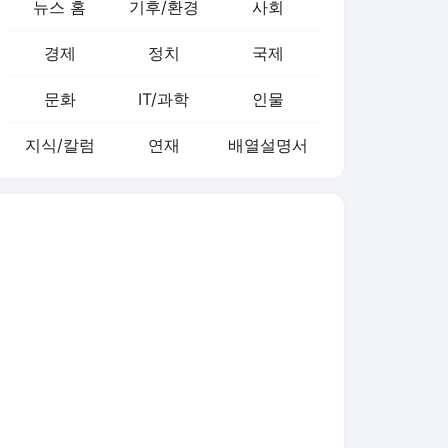
뉴스 홈
기후/환경
사회
경제
정치
국제
문화
IT/과학
인물
지식/칼럼
연재
배열설명서