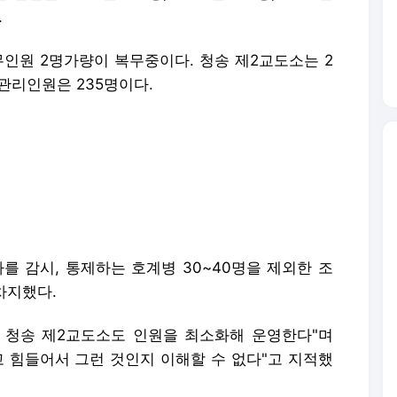
.
무인원 2명가량이 복무중이다. 청송 제2교도소는 2
 관리인원은 235명이다.
 감시, 통제하는 호계병 30~40명을 제외한 조
차지했다.
 청송 제2교도소도 인원을 최소화해 운영한다"며
고 힘들어서 그런 것인지 이해할 수 없다"고 지적했
83명, 해군 1명, 공군 4명, 해병대 1명 등 89
 준·부사관 10명, 병 66명, 군무원 3명이 복역중
를 보는 창 경제를 보는 눈, 아시아경제(www.asiae.c