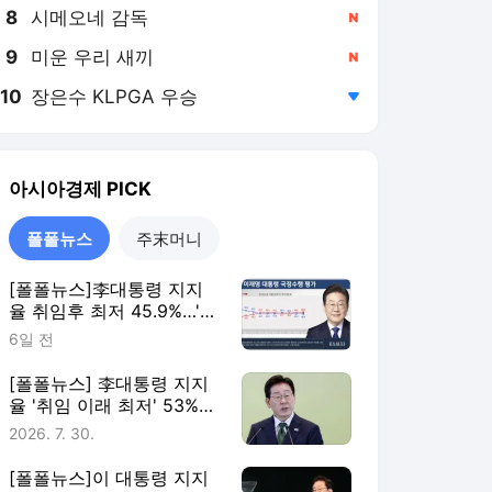
8
시메오네 감독
,신규
9
미운 우리 새끼
,신규
10
장은수 KLPGA 우승
,하락
아시아경제
PICK
폴폴뉴스
주末머니
[폴폴뉴스]李대통령 지지
율 취임후 최저 45.9%…'부
정평가, 긍정평가 앞서'
6일 전
[폴폴뉴스] 李대통령 지지
율 '취임 이래 최저' 53%…
민주 40%·국힘 21%
2026. 7. 30.
[폴폴뉴스]이 대통령 지지