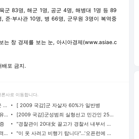
 재배포 금지.
언론사로 이동합니다.
[2009 국감]국방위, '군 가산점제' 뜨거운 공방
[ 2009 국감]군 자살자 60%가 일반병
[2009 국감]군대 형벌은 '장교무죄 병사유죄'
[2009 국감]군성범죄 실형선고 민간인 25%수준
급증
"경찰관이 20대女 끌고가 경찰서 내부서 성폭행"…직원 78명 직무정지까지, 파키스탄에 무슨 일이
여친 사생활까지 공개하며 '37억짜리 파격 실험'…"생리혈 영하 80도에 보관 중"
"이 옷 사려고 비행기 탑니다"…'오픈런에 품절대란' 제주여행 필수템으로 부상[지금사는방식]
뛰어도 괜찮아, 10억대 몸테크 몰린다"…중저가 재건축 단지 고가낙찰 행렬[부동산AtoZ]
"11살 때 기쁨조 후보였다, 그때 남자들 앞에서…" 탈북민 주장 충격