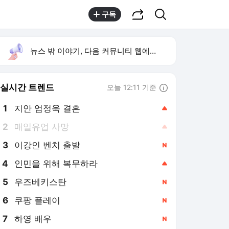
공유하기
검색
구독
뉴스 밖 이야기, 다음 커뮤니티 웹에서 보기
실시간 트렌드
오늘 12:11 기준
툴팁보기
1
지안 엄정욱 결혼
,상승
2
매일유업 사망
,상승
3
이강인 벤치 출발
,신규
4
인민을 위해 복무하라
,상승
5
우즈베키스탄
,신규
6
쿠팡 플레이
,신규
7
하영 배우
,신규