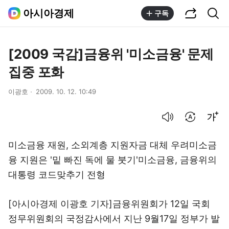
공유하기
통합검색
아시아경제
구독
[2009 국감]금융위 '미소금융' 문제
집중 포화
이광호
2009. 10. 12. 10:49
음성으로 듣기
번역 설정
글씨크기 조절하기
미소금융 재원, 소외계층 지원자금 대체 우려미소금
융 지원은 '밑 빠진 독에 물 붓기'미소금융, 금융위의
대통령 코드맞추기 전형
[아시아경제 이광호 기자]금융위원회가 12일 국회
정무위원회의 국정감사에서 지난 9월17일 정부가 발