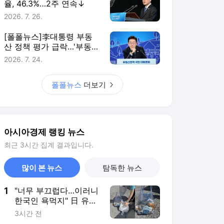
율, 46.3%…2주 연속↓
2026. 7. 26.
[폴폴뉴스]李대통령 부동
산 정책 평가 급락…'부동산
정책 잘한다' 3월 51%→ 7
2026. 7. 24.
월 26%
폴폴뉴스
더보기
아시아경제 랭킹 뉴스
최근 3시간 집계 결과입니다.
많이 본 뉴스
탐독한 뉴스
1
"너무 부끄럽다…이러니
한국인 욕먹지" 日 유명
관광지서 발견된 쓰레기
3시간 전
'충격'