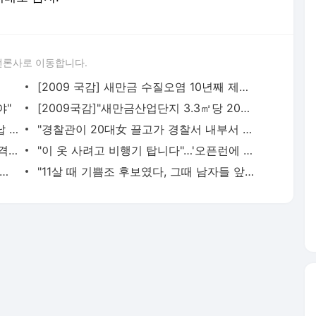
언론사로 이동합니다.
[2009 국감] 새만금 수질오염 10년째 제자리
야"
[2009국감]"새만금산업단지 3.3㎡당 20만원 더 오른다"
[2009국감]전라북도, 공무원 지방세 체납 1위
"경찰관이 20대女 끌고가 경찰서 내부서 성폭행"…직원 78명 직무정지까지, 파키스탄에 무슨 일이
여친 사생활까지 공개하며 '37억짜리 파격 실험'…"생리혈 영하 80도에 보관 중"
"이 옷 사려고 비행기 탑니다"…'오픈런에 품절대란' 제주여행 필수템으로 부상[지금사는방식]
뛰어도 괜찮아, 10억대 몸테크 몰린다"…중저가 재건축 단지 고가낙찰 행렬[부동산AtoZ]
"11살 때 기쁨조 후보였다, 그때 남자들 앞에서…" 탈북민 주장 충격