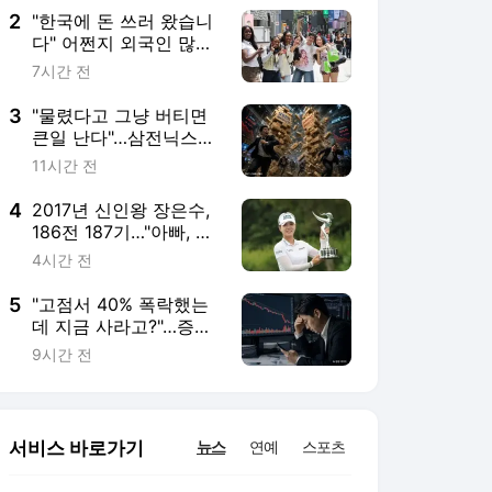
2
"한국에 돈 쓰러 왔습니
다" 어쩐지 외국인 많더
라…몰려오는 관광객에
7시간 전
웃는 종목은[주末머니]
3
"물렸다고 그냥 버티면
큰일 난다"…삼전닉스
레버리지, 원금 회복 빨
11시간 전
라지는 법[주末머니]
4
2017년 신인왕 장은수,
186전 187기…"아빠, 나
우승했어"
4시간 전
5
"고점서 40% 폭락했는
데 지금 사라고?"…증권
가가 다시 찍은 '이 종
9시간 전
목'[주末머니]
서비스 바로가기
뉴스
연예
스포츠