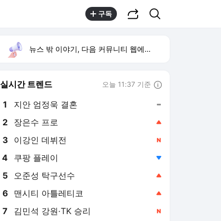
공유하기
검색
구독
뉴스 밖 이야기, 다음 커뮤니티 웹에서 보기
실시간 트렌드
오늘 11:37 기준
툴팁보기
1
지안 엄정욱 결혼
,유지
2
장은수 프로
,상승
3
이강인 데뷔전
,신규
4
쿠팡 플레이
,하락
5
오준성 탁구선수
,상승
6
맨시티 아틀레티코
,상승
7
김민석 강원·TK 승리
,신규