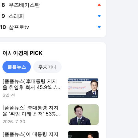
8
우즈베키스탄
,상승
9
스레파
,하락
10
삼프로tv
,하락
아시아경제
PICK
폴폴뉴스
주末머니
[폴폴뉴스]李대통령 지지
율 취임후 최저 45.9%…'부
정평가, 긍정평가 앞서'
6일 전
[폴폴뉴스] 李대통령 지지
율 '취임 이래 최저' 53%…
민주 40%·국힘 21%
2026. 7. 30.
[폴폴뉴스]이 대통령 지지