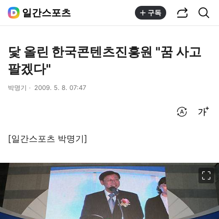
공유하기
통합검색
일간스포츠
구독
닻 올린 한국콘텐츠진흥원 "꿈 사고
팔겠다"
박명기
2009. 5. 8. 07:47
번역 설정
글씨크기 조절하기
[일간스포츠 박명기]
이미지 크게 보기